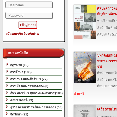
ศิลปะสถาปั
สัญลักษณ์ทาง
ชาตรี ประกิ
สำนักพิมพ์ ม
สมัครสมาชิก
ลืมรหัสผ่าน
ศิลปะและวั
หมวดหนังสือ
บทวีดิทัศน์เฉ
จากพระราชหฤ
กฎหมาย (10)
ชน
การศึกษา (188)
สำนักงานเสริ
การเกษตรและชีววิทยา (77)
สำนักงานเสริ
ศิลปะและวั
การเมืองและการปกครอง (8)
กีฬา ท่องเที่ยว สุขภาพและอาหาร (180)
อ่านฟรี
คอมพิวเตอร์ (79)
ธุรกิจ เศรษฐศาสตร์และการจัดการ (40)
เครื่องถ้วยไท
จิตวิทยา (21)
นครพระราม (ส