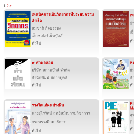
1
2
>
เทคนิคการเป็นวิทยากรที่ประสบความ
เท
สำเร็จ
ฝ่
สมชาติ กิจยรรยง
เอ
เอ็กซเปอร์เน็ทบุ๊คส์
ทั
ทั่วไป
๙ คำพ่อสอน
หน
บริษัท สกายบุ๊กส์ จำกัด
ธั
สำนักพิมพ์ สกายบุ๊คส์
สำ
ทั่วไป
ทั
PI
รางวัลแด่คนช่างฝัน
M
นางอุไรรัตน์ ฤทธิสมิต,กรมวิชาการ
สุ
กระทรวงศึกษาธิการ
P
ทั
ทั่วไป