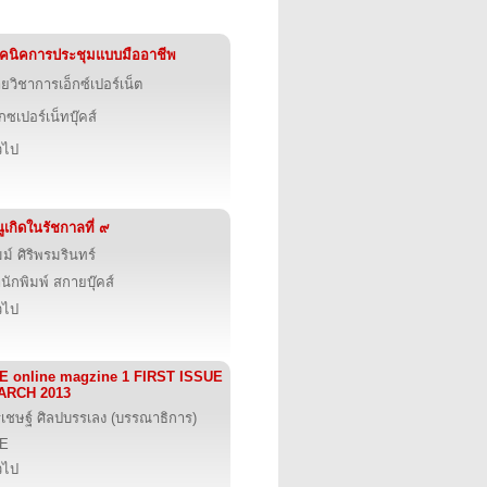
คนิคการประชุมแบบมืออาชีพ
ายวิชาการเอ็กซ์เปอร์เน็ต
็กซเปอร์เน็ทบุ๊คส์
่วไป
ูเกิดในรัชกาลที่ ๙
มม์ ศิริพรมรินทร์
นักพิมพ์ สกายบุ๊คส์
่วไป
E online magzine 1 FIRST ISSUE
ARCH 2013
รเชษฐ์ ศิลปบรรเลง (บรรณาธิการ)
IE
่วไป