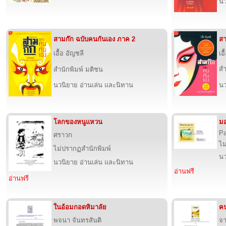
นว
สามก๊ก ฉบับคนกันเอง ภาค 2
สา
เอื้อ อัญชลี
เอ
สำ
สำนักพิมพ์ มติชน
นวนิยาย อ่านเล่น และนิทาน
นว
โลกของหนูแหวน
มอ
Pa
ศราวก
ไม
ไม่ปรากฏสำนักพิมพ์
นว
นวนิยาย อ่านเล่น และนิทาน
อ่านฟรี
อ่านฟรี
ในอ้อมกอดหิมาลัย
คน
พจนา จันทรสันติ
จา