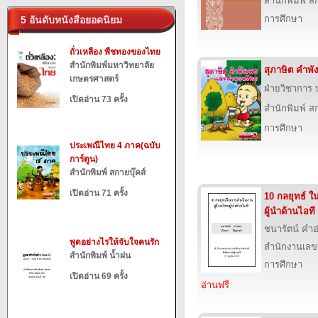
สำนักพิมพ์ สก
การศึกษา
5 อันดับหนังสือยอดนิยม
ถั่วเหลือง พืชทองของไทย
สำนักพิมพ์มหาวิทยาลัย
สุภาษิต คำพ
เกษตรศาสตร์
ฝ่ายวิชาการ บ
เปิดอ่าน 73 ครั้ง
สำนักพิมพ์ สก
การศึกษา
ประเพณีไทย 4 ภาค(ฉบับ
การ์ตูน)
สำนักพิมพ์ สกายบุ๊คส์
เปิดอ่าน 71 ครั้ง
10 กลยุทธ์ ใ
ผู้นำด้านไอที
ชนารัตน์ คำอ
พูดอย่างไรให้จับใจคนรัก
สำนักงานเลข
สำนักพิมพ์ น้ำฝน
การศึกษา
เปิดอ่าน 69 ครั้ง
อ่านฟรี