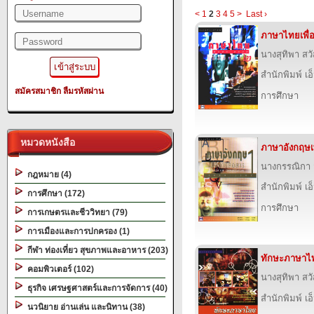
<
1
2
3
4
5
>
Last ›
ภาษาไทยเพื่
นางสุทิพา สวั
สำนักพิมพ์ เอ็
สมัครสมาชิก
ลืมรหัสผ่าน
การศึกษา
หมวดหนังสือ
ภาษาอังกฤษเพ
นางกรรณิกา ส
กฎหมาย (4)
สำนักพิมพ์ เอ็
การศึกษา (172)
การศึกษา
การเกษตรและชีววิทยา (79)
การเมืองและการปกครอง (1)
กีฬา ท่องเที่ยว สุขภาพและอาหาร (203)
ทักษะภาษาไท
คอมพิวเตอร์ (102)
นางสุทิพา สวั
ธุรกิจ เศรษฐศาสตร์และการจัดการ (40)
สำนักพิมพ์ เอ็
นวนิยาย อ่านเล่น และนิทาน (38)