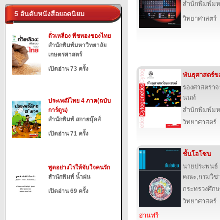
สำนักพิมพ์ม
5 อันดับหนังสือยอดนิยม
วิทยาศาสตร์
ถั่วเหลือง พืชทองของไทย
สำนักพิมพ์มหาวิทยาลัย
เกษตรศาสตร์
เปิดอ่าน 73 ครั้ง
พันธุศาสตร์ข
รองศาสตราจา
นนท์
ประเพณีไทย 4 ภาค(ฉบับ
สำนักพิมพ์ม
การ์ตูน)
สำนักพิมพ์ สกายบุ๊คส์
วิทยาศาสตร์
เปิดอ่าน 71 ครั้ง
ชั้นโอโซน
นายประพนธ์ จ
พูดอย่างไรให้จับใจคนรัก
คณะ,กรมวิช
สำนักพิมพ์ น้ำฝน
กระทรวงศึกษ
เปิดอ่าน 69 ครั้ง
วิทยาศาสตร์
อ่านฟรี