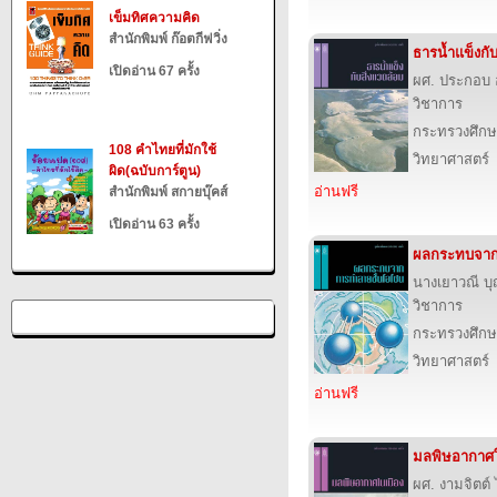
เข็มทิศความคิด
สำนักพิมพ์ ก๊อตกีฟวิ่ง
ธารน้ำแข็งกับ
เปิดอ่าน 67 ครั้ง
ผศ. ประกอบ 
วิชาการ
กระทรวงศึกษ
108 คำไทยที่มักใช้
วิทยาศาสตร์
ผิด(ฉบับการ์ตูน)
อ่านฟรี
สำนักพิมพ์ สกายบุ๊คส์
เปิดอ่าน 63 ครั้ง
ผลกระทบจาก
นางเยาวณี 
วิชาการ
กระทรวงศึกษ
วิทยาศาสตร์
อ่านฟรี
มลพิษอากาศใ
ผศ. งามจิตต