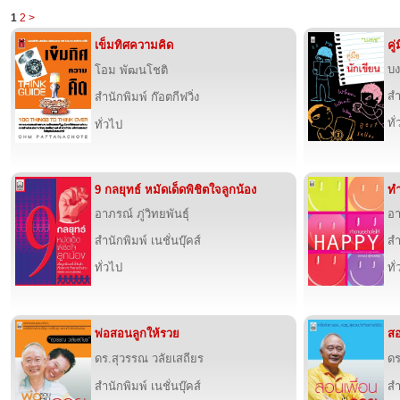
1
2
>
เข็มทิศความคิด
คู
บง
โอม พัฒนโชติ
สำ
สำนักพิมพ์ ก๊อตกีฟวิ่ง
ทั
ทั่วไป
9 กลยุทธ์ หมัดเด็ดพิชิตใจลูกน้อง
ทำ
อาภรณ์ ภู่วิทยพันธุ์
อา
สำนักพิมพ์ เนชั่นบุ๊คส์
สำ
ทั่วไป
ทั
พ่อสอนลูกให้รวย
สอ
ดร.สุวรรณ วลัยเสถียร
ดร
สำนักพิมพ์ เนชั่นบุ๊คส์
สำ