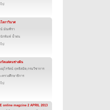
่วไป
นโลกาวินาศ
จน์ มัณฑิรา
นักพิมพ์ น้ำฝน
่วไป
งวัลแด่คนช่างฝัน
งอุไรรัตน์ ฤทธิสมิต,กรมวิชาการ
ะทรวงศึกษาธิการ
่วไป
E online magzine 2 APRIL 2013