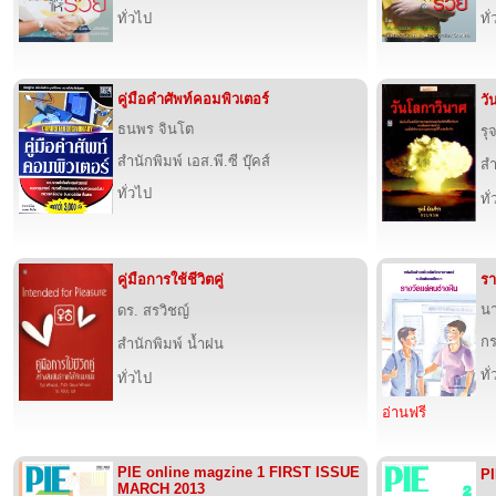
ทั่วไป
ทั
คู่มือคำศัพท์คอมพิวเตอร์
วั
ธนพร จินโต
รุ
สำนักพิมพ์ เอส.พี.ซี บุ๊คส์
สำ
ทั่วไป
ทั
คู่มือการใช้ชีวิตคู่
รา
นา
ดร. สรวิชญ์
กร
สำนักพิมพ์ น้ำฝน
ทั
ทั่วไป
อ่านฟรี
PIE online magzine 1 FIRST ISSUE
PI
MARCH 2013