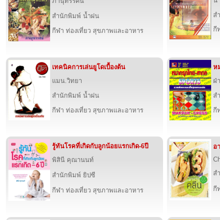
นา
ภานุทรรศน์
สำ
สำนักพิมพ์ น้ำฝน
กี
กีฬา ท่องเที่ยว สุขภาพและอาหาร
เทคนิคการเล่นยูโดเบื้องต้น
หม
แมน.วิทยา
ฝ่
สำนักพิมพ์ น้ำฝน
สำ
กีฬา ท่องเที่ยว สุขภาพและอาหาร
กี
รู้ทันโรคที่เกิดกับลูกน้อยแรกเกิด-6ปี
อ
Ch
พิสินี คุณานนท์
สำ
สำนักพิมพ์ ยิปซี
กี
กีฬา ท่องเที่ยว สุขภาพและอาหาร