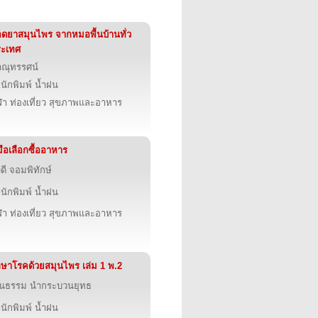
ดยาสมุนไพร จากหมอพื้นบ้านทั่ว
ระเทศ
ณุทรรศน์
นักพิมพ์ น้ำฝน
ฬา ท่องเที่ยว สุขภาพและอาหาร
่มือเลือกซื้ออาหาร
วดี จอมพิทักษ์
นักพิมพ์ น้ำฝน
ฬา ท่องเที่ยว สุขภาพและอาหาร
กษาโรคด้วยสมุนไพร เล่ม 1 พ.2
จนธรรม นำกระบวนยุทธ
นักพิมพ์ น้ำฝน