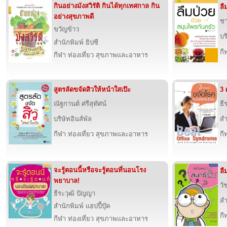
กินอย่างมังสวิรัติ กินได้ทุกเทศกาล กิน
ลื
อย่างสุขภาพดี
ช
ขวัญข้าว
บร
สำนักพิมพ์ ยิปซี
กี
กีฬา ท่องเที่ยว สุขภาพและอาหาร
สูตรลัดขจัดสิวให้หน้าใสเป๊ะ
3 
ณัฐกานต์ ศรีสุทัศน์
ธี
บริษัทอินส์พัล
สำ
กีฬา ท่องเที่ยว สุขภาพและอาหาร
กี
จะรู้ตอนนี้หรือจะรู้ตอนที่นอนโรง
ลื
พยาบาล!
วั
ธีระวุฒิ ปัญญา
สำ
สำนักพิมพ์ แฮปปี้บุ๊ค
กี
กีฬา ท่องเที่ยว สุขภาพและอาหาร