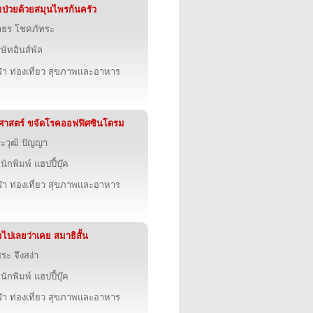
มป่วยด้วยสมุนไพรก้นครัว
าธร โชคภัทระ
ิษัทอินส์พัล
ฬา ท่องเที่ยว สุขภาพและอาหาร
ศาสตร์ ขจัดโรคออฟฟิศซินโดรม
ระวุฒิ ปัญญา
นักพิมพ์ แฮปปี้บุ๊ค
ฬา ท่องเที่ยว สุขภาพและอาหาร
มไปเลยว่าเคย สมาธิสั้น
ชระ จึงสง่า
นักพิมพ์ แฮปปี้บุ๊ค
ฬา ท่องเที่ยว สุขภาพและอาหาร