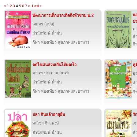
<
1
2
3
4
5
6
7
>
Last ›
ยอ
พัฒนาการเด็กแรกเกิดถึงห้าขวบ พ.2
ป
เอกอร (แปล)
ภา
สำนักพิมพ์ น้ำฝน
สำ
กีฬา ท่องเที่ยว สุขภาพและอาหาร
กี
ลดไขมันส่วนเกินได้ผลเร็ว
คู
มานพ ประภาษานนท์
ยุ
สำนักพิมพ์ น้ำฝน
สำ
กีฬา ท่องเที่ยว สุขภาพและอาหาร
กี
ปลา กินแล้วอายุยืน
รั
พณิชา จีวะพงษ์
เ
สำนักพิมพ์ น้ำฝน
สำ