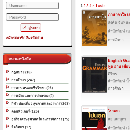
1
2
3
4
>
Last ›
ภาษาคาใจ เล
สังคีต จันทน
สำนักพิมพ์ เนช
สมัครสมาชิก
ลืมรหัสผ่าน
การศึกษา
หมวดหนังสือ
English Gra
พูด อ่าน เขียน
กฎหมาย (18)
ศิริพร
การศึกษา (247)
สำนักพิมพ์ น
การเกษตรและชีววิทยา (96)
การศึกษา
การเมืองและการปกครอง (4)
กีฬา ท่องเที่ยว สุขภาพและอาหาร (263)
ไปนอก
คอมพิวเตอร์ (125)
สอ เสถบุตร
ธุรกิจ เศรษฐศาสตร์และการจัดการ (75)
จิตวิทยา (17)
สำนักพิมพ์ เอ็