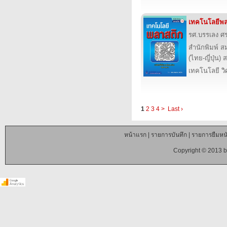
เทคโนโลยีพล
รศ.บรรเลง ศร
สำนักพิมพ์ ส
(ไทย-ญี่ปุ่น) 
เทคโนโลยี ว
1
2
3
4
>
Last ›
หน้าแรก
|
รายการบันทึก
|
รายการยืมหนั
Copyright © 2013 b