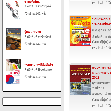
ขาลงทักษิณ
เทคโนโลยี ว
สำนักพิมพ์ เนชั่นบุ๊คส์
เปิดอ่าน 142 ครั้ง
SolidWorks 
ประกอบชิ้นง
ผ.ศ.ศุภชัย ตร
รู้ทันกฎหมาย
สำนักพิมพ์ ส
สำนักพิมพ์ เนชั่นบุ๊คส์
(ไทย-ญี่ปุ่น) 
เปิดอ่าน 132 ครั้ง
เทคโนโลยี ว
สนทนาเกาหลีลัดทันใจ
แนวทางการอ
สำนักพิมพ์ Booktime
คุณภาพตามม
เปิดอ่าน 110 ครั้ง
2002
ผู้ช่วยศาสตรา
หงษ์ทอง
สำนักพิมพ์ ส
(ไทย-ญี่ปุ่น) 
เทคโนโลยี ว