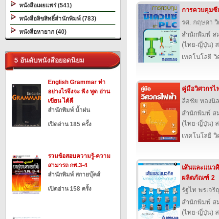
หนังสือเผยแพร่ (541)
การควบคุมซี
หนังสือลิขสิทธิ์สำนักพิมพ์ (783)
รศ. กฤษดา วิ
หนังสือหายาก (40)
สำนักพิมพ์ ส
(ไทย-ญี่ปุ่น) 
เทคโนโลยี ว
5 อันดับหนังสือยอดนิยม
English Grammar ทำ
คู่มือวิศวกรไ
อย่างไรจึงจะ ฟัง พูด อ่าน
เขียน ได้ดี
ลือชัย ทองนิ
สำนักพิมพ์ น้ำฝน
สำนักพิมพ์ ส
(ไทย-ญี่ปุ่น) 
เปิดอ่าน 185 ครั้ง
เทคโนโลยี ว
รวมข้อสอบความรู้-ความ
สามารถ กพ.3-4
เส้นและแนว
สำนักพิมพ์ สกายบุ๊คส์
ผลิตภัณฑ์ 2
เปิดอ่าน 158 ครั้ง
รัฐไท พรเจริ
สำนักพิมพ์ ส
(ไทย-ญี่ปุ่น) 