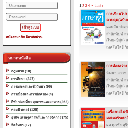
1
2
3
4
>
Last ›
การเขียนโป
ควบคุม(ฉบับป
ดอนสัน ปงผ
สำนักพิมพ์ ส
สมัครสมาชิก
ลืมรหัสผ่าน
(ไทย-ญี่ปุ่น) 
เทคโนโลยี ว
หมวดหนังสือ
การส่องสว่าง
กฎหมาย (18)
วัฒนา ถาวร
การศึกษา (247)
สำนักพิมพ์ ส
(ไทย-ญี่ปุ่น) 
การเกษตรและชีววิทยา (96)
เทคโนโลยี ว
การเมืองและการปกครอง (4)
กีฬา ท่องเที่ยว สุขภาพและอาหาร (263)
คอมพิวเตอร์ (125)
เครื่องกลไฟฟ้
ธุรกิจ เศรษฐศาสตร์และการจัดการ (75)
มอเตอร์ระบบ
ผศ.ศุภชัย สุริ
จิตวิทยา (17)