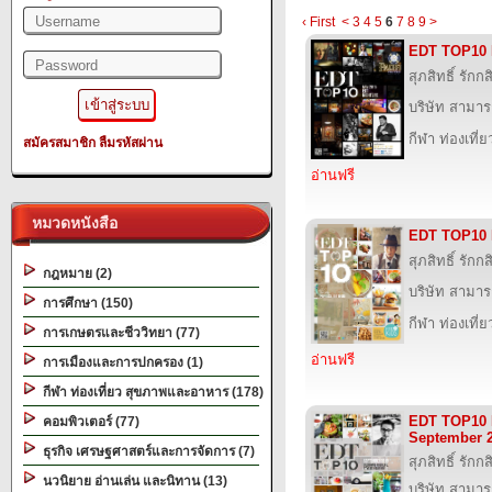
‹ First
<
3
4
5
6
7
8
9
>
EDT TOP10 
สุภสิทธิ์ รัก
บริษัท สามารถ
กีฬา ท่องเที
สมัครสมาชิก
ลืมรหัสผ่าน
อ่านฟรี
หมวดหนังสือ
EDT TOP10 
สุภสิทธิ์ รัก
กฎหมาย (2)
บริษัท สามารถ
การศึกษา (150)
กีฬา ท่องเที
การเกษตรและชีววิทยา (77)
อ่านฟรี
การเมืองและการปกครอง (1)
กีฬา ท่องเที่ยว สุขภาพและอาหาร (178)
EDT TOP10 
คอมพิวเตอร์ (77)
September 
ธุรกิจ เศรษฐศาสตร์และการจัดการ (7)
สุภสิทธิ์ รัก
นวนิยาย อ่านเล่น และนิทาน (13)
บริษัท สามารถ