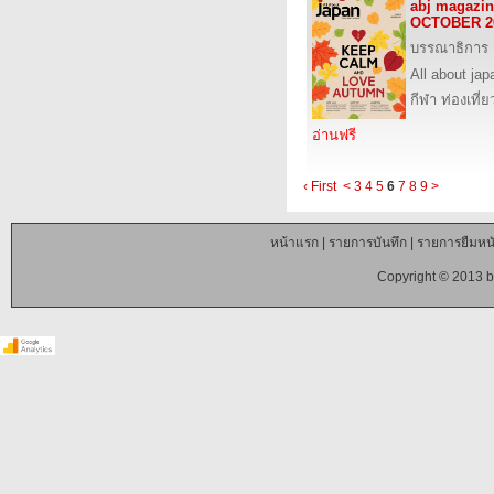
abj magazin
OCTOBER 2
บรรณาธิการ
All about jap
กีฬา ท่องเที
อ่านฟรี
‹ First
<
3
4
5
6
7
8
9
>
หน้าแรก
|
รายการบันทึก
|
รายการยืมหนั
Copyright © 2013 b