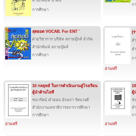
สำนักพิมพ์ น้ำฝน
กา
การศึกษา
สุดยอด VOCAB. For ENT '
(ร
ฝ่ายวิชาการ บริษัท สกายบุ๊กส์ จำกัด
สำ
สำนักพิมพ์ สกายบุ๊คส์
สำ
การศึกษา
กา
อ่านฟรี
10 กลยุทธ์ ในการดำเนินงานสู่โรงเรียน
10
ผู้นำด้านไอที
ผู
ชนารัตน์ คำอ่อน อัจฉรา รัตนวงศ์
ชน
สำนักงานเลขาธิการสภาการศึกษา
สำ
การศึกษา
กา
อ่านฟรี
อ่านฟรี