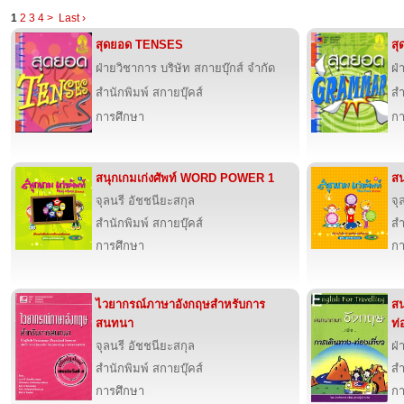
1
2
3
4
>
Last ›
สุดยอด TENSES
ส
ฝ่ายวิชาการ บริษัท สกายบุ๊กส์ จำกัด
ฝ่
สำนักพิมพ์ สกายบุ๊คส์
สำ
การศึกษา
กา
สนุกเกมเก่งศัพท์ WORD POWER 1
สน
จุลนรี อัชชนียะสกุล
จุ
สำนักพิมพ์ สกายบุ๊คส์
สำ
การศึกษา
กา
ไวยากรณ์ภาษาอังกฤษสำหรับการ
สน
สนทนา
ท่
จุลนรี อัชชนียะสกุล
ฝ่
สำนักพิมพ์ สกายบุ๊คส์
สำ
การศึกษา
กา