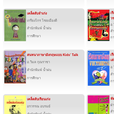
เร
เคล็ดลับจำเก่ง
ว
เกรียงไกร ไชยเมืองดี
อ.
สำนักพิมพ์ น้ำฝน
สำ
การศึกษา
กา
เร
สนทนาภาษาอังกฤษแบบ Kids' Talk
เล
อ.วิมล กุณราชา
อ.
สำนักพิมพ์ น้ำฝน
สำ
การศึกษา
กา
หั
เคล็ดลับเรียนเก่ง
ฝ่
อรวรรณ อบรมย์
สำ