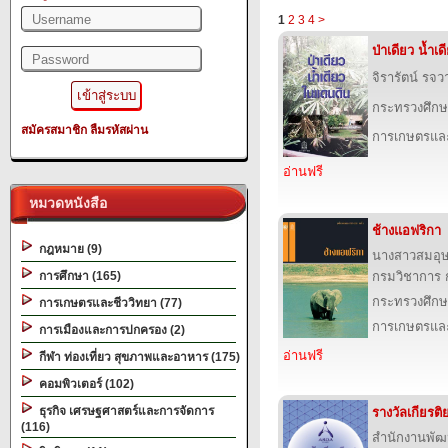
1
2
3
4
>
ป่าเดียว น้ำเ
จิรารัตน์ รจว
กระทรวงศึกษ
สมัครสมาชิก
ลืมรหัสผ่าน
การเกษตรและ
อ่านฟรี
หมวดหนังสือ
ช้างแอฟริกา
กฎหมาย (9)
นางสาวสมอุ
การศึกษา (165)
กรมวิชาการ 
กระทรวงศึกษ
การเกษตรและชีววิทยา (77)
การเกษตรและ
การเมืองและการปกครอง (2)
อ่านฟรี
กีฬา ท่องเที่ยว สุขภาพและอาหาร (175)
คอมพิวเตอร์ (102)
ธุรกิจ เศรษฐศาสตร์และการจัดการ
รางวัลเกียรต
(116)
สำนักงานพัฒ