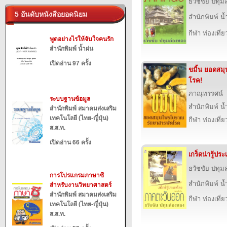
ธวัชชัย ปทุม
5 อันดับหนังสือยอดนิยม
สำนักพิมพ์ น
กีฬา ท่องเที
พูดอย่างไรให้จับใจคนรัก
สำนักพิมพ์ น้ำฝน
เปิดอ่าน 97 ครั้ง
ขมิ้น ยอดสม
โรค!
ภาณุทรรศน์
ระบบฐานข้อมูล
สำนักพิมพ์ น
สำนักพิมพ์ สมาคมส่งเสริม
เทคโนโลยี (ไทย-ญี่ปุ่น)
กีฬา ท่องเที
ส.ส.ท.
เปิดอ่าน 66 ครั้ง
เกร็ดน่ารู้ป
ธวัชชัย ปทุม
การโปรแกรมภาษาซี
สำนักพิมพ์ น
สำหรับงานวิทยาศาสตร์
สำนักพิมพ์ สมาคมส่งเสริม
กีฬา ท่องเที
เทคโนโลยี (ไทย-ญี่ปุ่น)
ส.ส.ท.