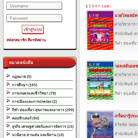
1
2
3
4
>
Last ›
มวยไทยสมัคร
ฝ่ายวิชาการ บ
สำนักพิมพ์ สก
สมัครสมาชิก
ลืมรหัสผ่าน
กีฬา ท่องเที
หมวดหนังสือ
วอลเล่ย์บอล
ฝ่ายวิชาการ บ
กฎหมาย (5)
สำนักพิมพ์ สก
การศึกษา (165)
การเกษตรและชีววิทยา (78)
กีฬา ท่องเที
การเมืองและการปกครอง (2)
กีฬา ท่องเที่ยว สุขภาพและอาหาร (209)
เกร็ดน่ารู้ปร
คอมพิวเตอร์ (94)
ธวัชชัย ปทุม
ธุรกิจ เศรษฐศาสตร์และการจัดการ (15)
สำนักพิมพ์ น
นวนิยาย อ่านเล่น และนิทาน (14)