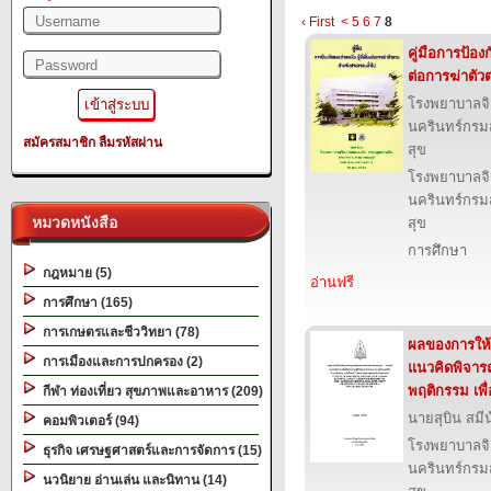
‹ First
<
5
6
7
8
คู่มือการป้องก
ต่อการฆ่าตั
โรงพยาบาลจ
นครินทร์กรม
สมัครสมาชิก
ลืมรหัสผ่าน
สุข
โรงพยาบาลจ
นครินทร์กรม
หมวดหนังสือ
สุข
การศึกษา
กฎหมาย (5)
อ่านฟรี
การศึกษา (165)
การเกษตรและชีววิทยา (78)
ผลของการให
การเมืองและการปกครอง (2)
แนวคิดพิจาร
พฤติกรรม เพื
กีฬา ท่องเที่ยว สุขภาพและอาหาร (209)
นายสุบิน สมี
คอมพิวเตอร์ (94)
โรงพยาบาลจ
ธุรกิจ เศรษฐศาสตร์และการจัดการ (15)
นครินทร์กรม
นวนิยาย อ่านเล่น และนิทาน (14)