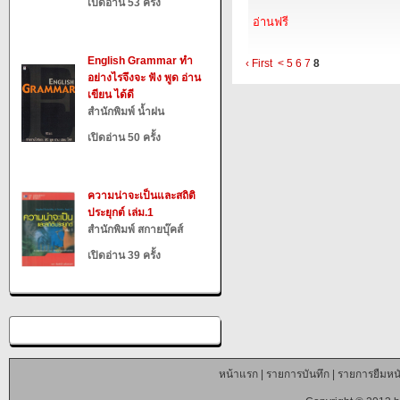
เปิดอ่าน 53 ครั้ง
อ่านฟรี
English Grammar ทำ
‹ First
<
5
6
7
8
อย่างไรจึงจะ ฟัง พูด อ่าน
เขียน ได้ดี
สำนักพิมพ์ น้ำฝน
เปิดอ่าน 50 ครั้ง
ความน่าจะเป็นและสถิติ
ประยุกต์ เล่ม.1
สำนักพิมพ์ สกายบุ๊คส์
เปิดอ่าน 39 ครั้ง
หน้าแรก
|
รายการบันทึก
|
รายการยืมหนั