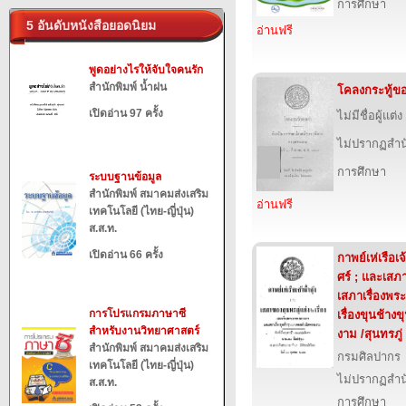
การศึกษา
5 อันดับหนังสือยอดนิยม
อ่านฟรี
พูดอย่างไรให้จับใจคนรัก
สำนักพิมพ์ น้ำฝน
โคลงกระทู้ขอ
เปิดอ่าน 97 ครั้ง
ไม่มีชื่อผู้แต่ง
ไม่ปรากฏสำนั
การศึกษา
ระบบฐานข้อมูล
สำนักพิมพ์ สมาคมส่งเสริม
อ่านฟรี
เทคโนโลยี (ไทย-ญี่ปุ่น)
ส.ส.ท.
เปิดอ่าน 66 ครั้ง
กาพย์เห่เรือเจ
ศร์ ; และเสภา
เสภาเรื่องพ
การโปรแกรมภาษาซี
เรื่องขุนช้า
สำหรับงานวิทยาศาสตร์
งาม /สุนทรภู่
สำนักพิมพ์ สมาคมส่งเสริม
กรมศิลปากร
เทคโนโลยี (ไทย-ญี่ปุ่น)
ไม่ปรากฏสำนั
ส.ส.ท.
การศึกษา