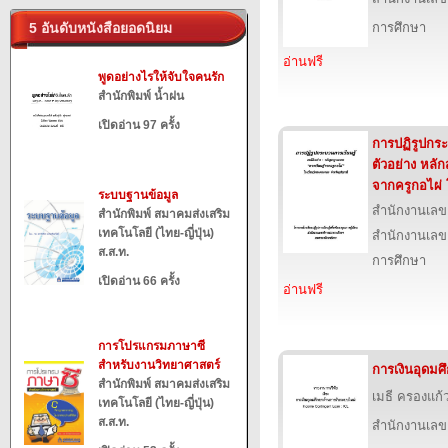
5 อันดับหนังสือยอดนิยม
การศึกษา
อ่านฟรี
พูดอย่างไรให้จับใจคนรัก
สำนักพิมพ์ น้ำฝน
เปิดอ่าน 97 ครั้ง
การปฏิรูปกระ
ตัวอย่าง หลัก
จากครูกอไผ่
ระบบฐานข้อมูล
สำนักงานเลข
สำนักพิมพ์ สมาคมส่งเสริม
เทคโนโลยี (ไทย-ญี่ปุ่น)
สำนักงานเลข
ส.ส.ท.
การศึกษา
เปิดอ่าน 66 ครั้ง
อ่านฟรี
การโปรแกรมภาษาซี
สำหรับงานวิทยาศาสตร์
การเงินอุดมศ
สำนักพิมพ์ สมาคมส่งเสริม
เมธี ครองแก
เทคโนโลยี (ไทย-ญี่ปุ่น)
ส.ส.ท.
สำนักงานเลข