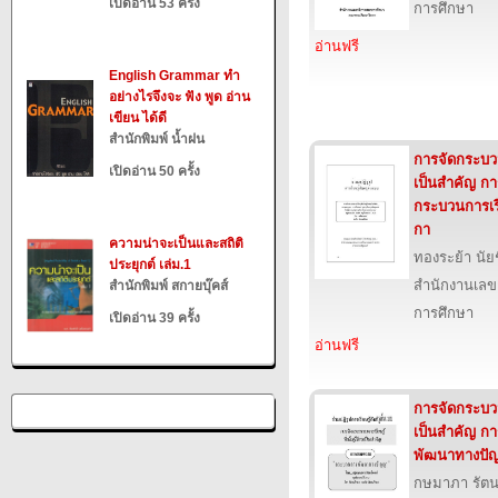
เปิดอ่าน 53 ครั้ง
การศึกษา
อ่านฟรี
English Grammar ทำ
อย่างไรจึงจะ ฟัง พูด อ่าน
เขียน ได้ดี
สำนักพิมพ์ น้ำฝน
การจัดกระบวนก
เปิดอ่าน 50 ครั้ง
เป็นสำคัญ ก
กระบวนการเรี
กา
ความน่าจะเป็นและสถิติ
ทองระย้า นัย
ประยุกต์ เล่ม.1
สำนักงานเลข
สำนักพิมพ์ สกายบุ๊คส์
การศึกษา
เปิดอ่าน 39 ครั้ง
อ่านฟรี
การจัดกระบวนก
เป็นสำคัญ 
พัฒนาทางปั
กษมาภา รัต