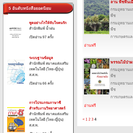
ลาน พืชพื้นเ
5 อันดับหนังสือยอดนิยม
กรมอุทยานแห่ง
พืช
พูดอย่างไรให้จับใจคนรัก
กรมอุทยานแห่ง
สำนักพิมพ์ น้ำฝน
พืช
การเกษตรและ
เปิดอ่าน 97 ครั้ง
อ่านฟรี
ระบบฐานข้อมูล
พรรณไม้ป่าผ
สำนักพิมพ์ สมาคมส่งเสริม
เทคโนโลยี (ไทย-ญี่ปุ่น)
กรมอุทยานแห่ง
ส.ส.ท.
พืช
กรมอุทยานแห่ง
เปิดอ่าน 66 ครั้ง
พืช
การเกษตรและ
การโปรแกรมภาษาซี
อ่านฟรี
สำหรับงานวิทยาศาสตร์
สำนักพิมพ์ สมาคมส่งเสริม
<
1
2
3
4
เทคโนโลยี (ไทย-ญี่ปุ่น)
ส.ส.ท.