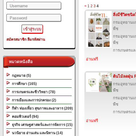
<
1
2
3
4
สิ่งมีชีวิตชน
กรมอุทยานแห่ง
พืช
กรมอุทยานแห่ง
สมัครสมาชิก
ลืมรหัสผ่าน
พืช
การเกษตรและ
อ่านฟรี
หมวดหนังสือ
กฎหมาย (5)
ต้นไม้ลดฝุ่น
การศึกษา (165)
กรมอุทยานแห่ง
พืช
การเกษตรและชีววิทยา (78)
กรมอุทยานแห่ง
การเมืองและการปกครอง (2)
พืช
กีฬา ท่องเที่ยว สุขภาพและอาหาร (209)
การเกษตรและ
คอมพิวเตอร์ (94)
อ่านฟรี
ธุรกิจ เศรษฐศาสตร์และการจัดการ (15)
นวนิยาย อ่านเล่น และนิทาน (14)