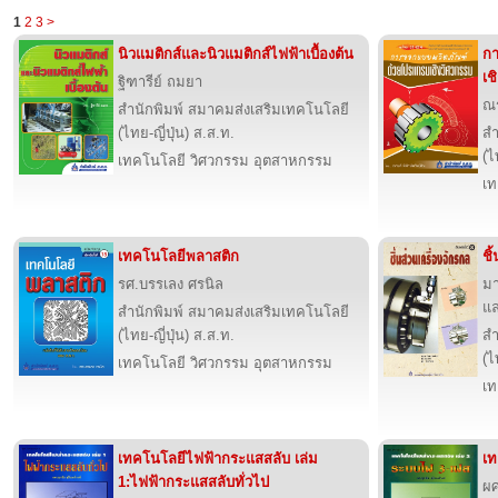
1
2
3
>
นิวแมติกส์และนิวแมติกส์ไฟฟ้าเบื้องต้น
กา
เช
ฐิฑารีย์ ถมยา
ณร
สำนักพิมพ์ สมาคมส่งเสริมเทคโนโลยี
(ไทย-ญี่ปุ่น) ส.ส.ท.
สำ
(ไ
เทคโนโลยี วิศวกรรม อุตสาหกรรม
เท
เทคโนโลยีพลาสติก
ชิ
รศ.บรรเลง ศรนิล
มา
แล
สำนักพิมพ์ สมาคมส่งเสริมเทคโนโลยี
(ไทย-ญี่ปุ่น) ส.ส.ท.
สำ
(ไ
เทคโนโลยี วิศวกรรม อุตสาหกรรม
เท
เทคโนโลยีไฟฟ้ากระแสสลับ เล่ม
เท
1:ไฟฟ้ากระแสสลับทั่วไป
ผศ