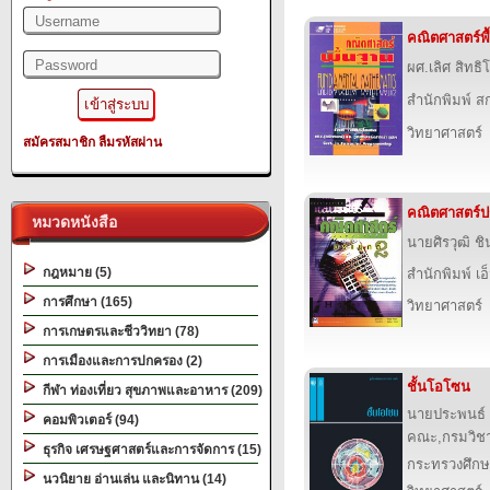
คณิตศาสตร์พ
ผศ.เลิศ สิทธ
สำนักพิมพ์ สก
วิทยาศาสตร์
สมัครสมาชิก
ลืมรหัสผ่าน
คณิตศาสตร์ปร
หมวดหนังสือ
นายศิรวุฒิ ชิ
กฎหมาย (5)
สำนักพิมพ์ เอ็
การศึกษา (165)
วิทยาศาสตร์
การเกษตรและชีววิทยา (78)
การเมืองและการปกครอง (2)
ชั้นโอโซน
กีฬา ท่องเที่ยว สุขภาพและอาหาร (209)
นายประพนธ์ จ
คอมพิวเตอร์ (94)
คณะ,กรมวิช
ธุรกิจ เศรษฐศาสตร์และการจัดการ (15)
กระทรวงศึกษ
นวนิยาย อ่านเล่น และนิทาน (14)