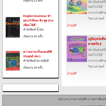
เปิดอ่าน 53 ครั้ง
สถาบันส่งเส
เทคโนโลยี
กระทรวงศึกษ
English Grammar ทำ
วิทยาศาสตร์
อย่างไรจึงจะ ฟัง พูด อ่าน
เขียน ได้ดี
อ่านฟรี
สำนักพิมพ์ น้ำฝน
เปิดอ่าน 50 ครั้ง
(คู่มือ)หนังส
ศาสตร์ป.6
สถาบันส่งเส
ความน่าจะเป็นและสถิติ
เทคโนโลยี
ประยุกต์ เล่ม.1
กระทรวงศึกษ
สำนักพิมพ์ สกายบุ๊คส์
วิทยาศาสตร์
เปิดอ่าน 39 ครั้ง
อ่านฟรี
หน้าแรก
|
รายการบันทึก
|
รายการยืมหนั