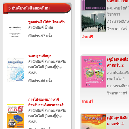
มลพิษอากาศใ
5 อันดับหนังสือยอดนิยม
ผศ. งามจิตต
วิชาการ
กระทรวงศึกษ
พูดอย่างไรให้จับใจคนรัก
สำนักพิมพ์ น้ำฝน
วิทยาศาสตร์
เปิดอ่าน 97 ครั้ง
อ่านฟรี
ระบบฐานข้อมูล
(คู่มือ)หนังส
สำนักพิมพ์ สมาคมส่งเสริม
ศาสตร์ป.2
เทคโนโลยี (ไทย-ญี่ปุ่น)
ส.ส.ท.
สถาบันส่งเส
เทคโนโลยี
เปิดอ่าน 66 ครั้ง
กระทรวงศึกษ
วิทยาศาสตร์
การโปรแกรมภาษาซี
อ่านฟรี
สำหรับงานวิทยาศาสตร์
สำนักพิมพ์ สมาคมส่งเสริม
เทคโนโลยี (ไทย-ญี่ปุ่น)
(คู่มือ)หนังส
ส.ส.ท.
ศาสตร์ป.4