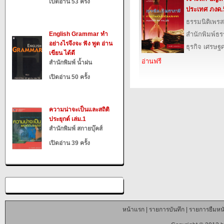
เปิดอ่าน 53 ครั้ง
ประเทศ ภงด.
ธรรมนิติเพรส
English Grammar ทำ
สำนักพิมพ์ธร
อย่างไรจึงจะ ฟัง พูด อ่าน
ธุรกิจ เศรษ
เขียน ได้ดี
อ่านฟรี
สำนักพิมพ์ น้ำฝน
เปิดอ่าน 50 ครั้ง
ความน่าจะเป็นและสถิติ
ประยุกต์ เล่ม.1
สำนักพิมพ์ สกายบุ๊คส์
เปิดอ่าน 39 ครั้ง
หน้าแรก
|
รายการบันทึก
|
รายการยืมหนั