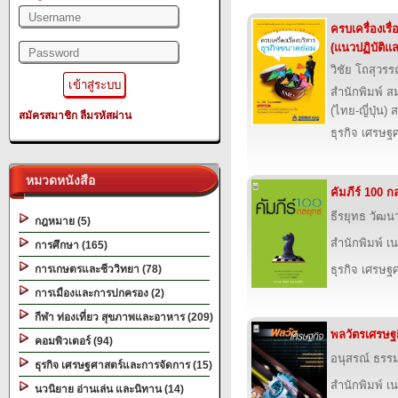
ครบเครื่องเรื
(แนวปฏิบัติแ
วิชัย โถสุวร
สำนักพิมพ์ ส
(ไทย-ญี่ปุ่น) 
สมัครสมาชิก
ลืมรหัสผ่าน
ธุรกิจ เศรษ
หมวดหนังสือ
คัมภีร์ 100 ก
ธีรยุทธ วัฒ
กฎหมาย (5)
สำนักพิมพ์ เนช
การศึกษา (165)
การเกษตรและชีววิทยา (78)
ธุรกิจ เศรษ
การเมืองและการปกครอง (2)
กีฬา ท่องเที่ยว สุขภาพและอาหาร (209)
พลวัตรเศรษฐ
คอมพิวเตอร์ (94)
อนุสรณ์ ธรร
ธุรกิจ เศรษฐศาสตร์และการจัดการ (15)
สำนักพิมพ์ เนช
นวนิยาย อ่านเล่น และนิทาน (14)