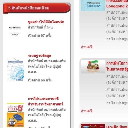
การส่งออกลอ
Longgong 2
5 อันดับหนังสือยอดนิยม
สำนักงานพัฒ
(องค์การมหา
พูดอย่างไรให้จับใจคนรัก
สำนักงานพัฒ
สำนักพิมพ์ น้ำฝน
(องค์การมหา
เปิดอ่าน 97 ครั้ง
ธุรกิจ เศรษ
อ่านฟรี
ระบบฐานข้อมูล
สำนักพิมพ์ สมาคมส่งเสริม
การเพิ่มโอก
เทคโนโลยี (ไทย-ญี่ปุ่น)
ในตลาดสหรัฐอ
ส.ส.ท.
สำนักงานพัฒ
เปิดอ่าน 66 ครั้ง
(องค์การมหา
สำนักงานพัฒ
(องค์การมหา
การโปรแกรมภาษาซี
ธุรกิจ เศรษ
สำหรับงานวิทยาศาสตร์
สำนักพิมพ์ สมาคมส่งเสริม
อ่านฟรี
เทคโนโลยี (ไทย-ญี่ปุ่น)
ส.ส.ท.
เจาะลึก ปัญห