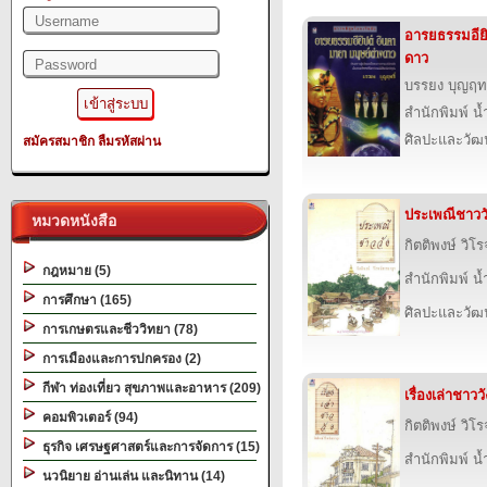
อารยธรรมอียิ
ดาว
บรรยง บุญฤทธ
สำนักพิมพ์ น
ศิลปะและวั
สมัครสมาชิก
ลืมรหัสผ่าน
ประเพณีชาวว
หมวดหนังสือ
กิตติพงษ์ วิโ
กฎหมาย (5)
สำนักพิมพ์ น
การศึกษา (165)
ศิลปะและวั
การเกษตรและชีววิทยา (78)
การเมืองและการปกครอง (2)
กีฬา ท่องเที่ยว สุขภาพและอาหาร (209)
เรื่องเล่าชาววั
คอมพิวเตอร์ (94)
กิตติพงษ์ วิโ
ธุรกิจ เศรษฐศาสตร์และการจัดการ (15)
สำนักพิมพ์ น
นวนิยาย อ่านเล่น และนิทาน (14)