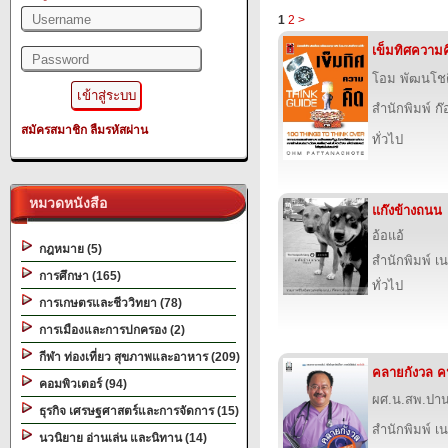
1
2
>
เข็มทิศความค
โอม พัฒนโชต
สำนักพิมพ์ ก๊อ
สมัครสมาชิก
ลืมรหัสผ่าน
ทั่วไป
หมวดหนังสือ
แก๊งข้างถนน
อ้อแอ้
กฎหมาย (5)
สำนักพิมพ์ เนช
การศึกษา (165)
ทั่วไป
การเกษตรและชีววิทยา (78)
การเมืองและการปกครอง (2)
กีฬา ท่องเที่ยว สุขภาพและอาหาร (209)
คลายกังวล คน
คอมพิวเตอร์ (94)
ผศ.น.สพ.ปาน
ธุรกิจ เศรษฐศาสตร์และการจัดการ (15)
สำนักพิมพ์ เนช
นวนิยาย อ่านเล่น และนิทาน (14)