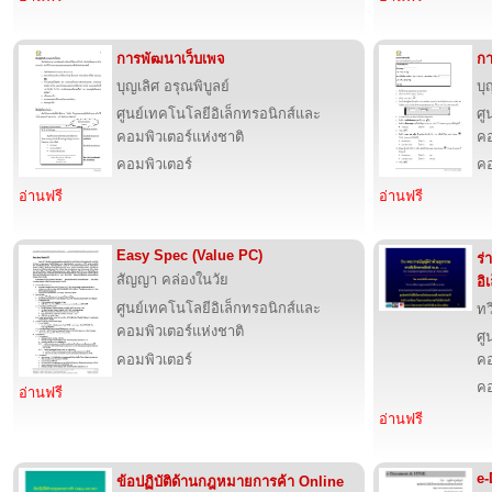
การพัฒนาเว็บเพจ
กา
บุญเลิศ อรุณพิบูลย์
บุ
ศูนย์เทคโนโลยีอิเล็กทรอนิกส์และ
ศู
คอมพิวเตอร์แห่งชาติ
คอ
คอมพิวเตอร์
คอ
อ่านฟรี
อ่านฟรี
Easy Spec (Value PC)
ร่
สัญญา คล่องในวัย
อิ
ศูนย์เทคโนโลยีอิเล็กทรอนิกส์และ
ทว
คอมพิวเตอร์แห่งชาติ
ศู
คอมพิวเตอร์
คอ
คอ
อ่านฟรี
อ่านฟรี
e
ข้อปฏิบัติด้านกฎหมายการค้า Online