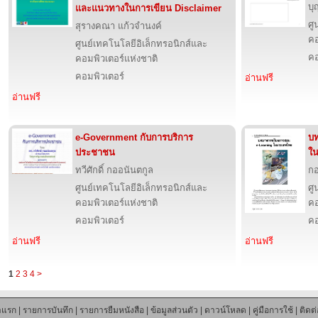
บุ
และแนวทางในการเขียน Disclaimer
ศู
สุรางคณา แก้วจำนงค์
คอ
ศูนย์เทคโนโลยีอิเล็กทรอนิกส์และ
คอ
คอมพิวเตอร์แห่งชาติ
คอมพิวเตอร์
อ่านฟรี
อ่านฟรี
e-Government กับการบริการ
บท
ประชาชน
ใ
ทวีศักดิ์ กออนันตกูล
ก
ศูนย์เทคโนโลยีอิเล็กทรอนิกส์และ
ศู
คอมพิวเตอร์แห่งชาติ
คอ
คอมพิวเตอร์
คอ
อ่านฟรี
อ่านฟรี
1
2
3
4
>
าแรก
|
รายการบันทึก
|
รายการยืมหนังสือ
|
ข้อมูลส่วนตัว
|
ดาวน์โหลด
|
คู่มือการใช้
|
ติดต