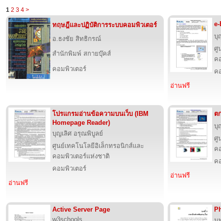
1
2
3
4
>
e-
ทฤษฎีและปฏิบัติการระบบคอมพิวเตอร์
บุ
อ.ธงชัย สิทธิกรณ์
ศู
สำนักพิมพ์ สกายบุ๊คส์
คอ
คอมพิวเตอร์
คอ
อ่านฟรี
โปรแกรมอ่านข้อความบนเว็บ (IBM
ตก
Homepage Reader)
บุ
บุญเลิศ อรุณพิบูลย์
ศู
ศูนย์เทคโนโลยีอิเล็กทรอนิกส์และ
คอ
คอมพิวเตอร์แห่งชาติ
คอ
คอมพิวเตอร์
อ่านฟรี
อ่านฟรี
Active Server Page
P
w3schools
นพ