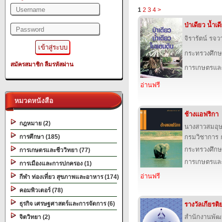
1
2
3
4
>
ป่าเดียว น้ำเ
จิรารัตน์ รจว
กระทรวงศึกษ
สมัครสมาชิก
ลืมรหัสผ่าน
การเกษตรและ
อ่านฟรี
หมวดหนังสือ
ช้างแอฟริกา
กฎหมาย (2)
นางสาวสมอุ
การศึกษา (185)
กรมวิชาการ 
กระทรวงศึกษ
การเกษตรและชีววิทยา (77)
การเกษตรและ
การเมืองและการปกครอง (1)
อ่านฟรี
กีฬา ท่องเที่ยว สุขภาพและอาหาร (174)
คอมพิวเตอร์ (78)
ธุรกิจ เศรษฐศาสตร์และการจัดการ (6)
รางวัลเกียรต
สำนักงานพัฒ
จิตวิทยา (2)