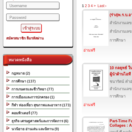
1
2
3
4
>
Last ›
(ร่าง)พ.ร.บ.อ
สำนักงานเลข
สำนักงานเลข
สมัครสมาชิก
ลืมรหัสผ่าน
การศึกษา
อ่านฟรี
หมวดหนังสือ
10 กลยุทธ์ ใ
กฎหมาย (2)
ผู้นำด้านไอที
การศึกษา (137)
ชนารัตน์ คำอ
สำนักงานเลข
การเกษตรและชีววิทยา (77)
การศึกษา
การเมืองและการปกครอง (1)
อ่านฟรี
กีฬา ท่องเที่ยว สุขภาพและอาหาร (173)
คอมพิวเตอร์ (77)
Part-Time F
ธุรกิจ เศรษฐศาสตร์และการจัดการ (6)
Collages : A
นวนิยาย อ่านเล่น และนิทาน (9)