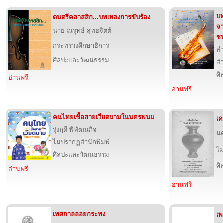
บท
ดนตรีคลาสสิก...บทเพลงการขับร้อง
จา
นาย ณรุทธ์ สุทธจิตต์
ช
กระทรวงศึกษาธิการ
สำ
ศิลปะและวัฒนธรรม
สำ
ศ
อ่านฟรี
อ่านฟรี
คนไทยเชื้อสายเวียดนามในนครพนม
เค
รุ่งฤดี พิพัฒนกิจ
นค
ไม่ปรากฏสำนักพิมพ์
ไม
ศิลปะและวัฒนธรรม
ศ
อ่านฟรี
อ่านฟรี
เทศกาลลอยกระทง
เพ