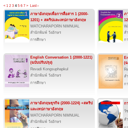
<
1
2
3
4
5
6
7
>
Last ›
ภาษาอังกฤษเพื่อการสื่อสาร 1 (2000-
ภา
1201) + สคริปและเทปภาษาอังกฤษ
12
WATCHARAPORN NIMNUAL
W
สำนักพิมพ์ วังอักษร
สำ
การศึกษา
กา
English Conversation 1 (2000-1221)
En
(ฉบับปรับปรุง)
(ฉ
Revadi Kongsuphapkul
Re
สำนักพิมพ์ วังอักษร
สำ
การศึกษา
กา
ภาษาอังกฤษธุรกิจ (2000-1224) +สคริป
กา
และเทปภาษาอังกฤษ
วั
WATCHARAPORN NIMNUAL
สำ
สำนักพิมพ์ วังอักษร
กา