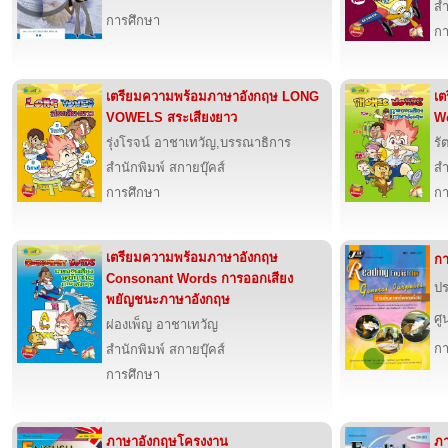
สำ
การศึกษา
กา
เตรียมความพร้อมภาษาอังกฤษ LONG
เต
VOWELS สระเสียงยาว
Wo
รุ่งโรจน์ อาชาเทวัญ,บรรณาธิการ
รั
สำนักพิมพ์ สกายบุ๊คส์
สำ
การศึกษา
กา
เตรียมความพร้อมภาษาอังกฤษ
กา
Consonant Words การออกเสียง
ปร
พยัญชนะภาษาอังกฤษ
ศู
ผ่องเพ็ญ อาชาเทวัญ
กา
สำนักพิมพ์ สกายบุ๊คส์
การศึกษา
ภาษาอังกฤษโครงงาน
ภา