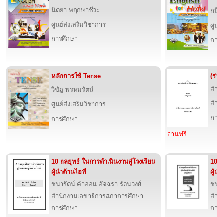
นิตยา พฤกษาชีวะ
กน
ศูนย์ส่งเสริมวิชาการ
ศู
การศึกษา
กา
หลักการใช้ Tense
(ร
สำ
วิชัฏ พรหมรัตน์
สำ
ศูนย์ส่งเสริมวิชาการ
กา
การศึกษา
อ่านฟรี
10 กลยุทธ์ ในการดำเนินงานสู่โรงเรียน
10
ผู้นำด้านไอที
ผู
ชนารัตน์ คำอ่อน อัจฉรา รัตนวงศ์
ชน
สำนักงานเลขาธิการสภาการศึกษา
สำ
การศึกษา
กา