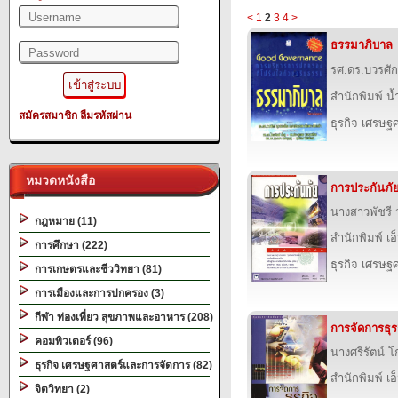
<
1
2
3
4
>
ธรรมาภิบาล
รศ.ดร.บวรศักดิ
สำนักพิมพ์ น
สมัครสมาชิก
ลืมรหัสผ่าน
ธุรกิจ เศรษ
หมวดหนังสือ
การประกันภั
นางสาวพัชรี ว
กฎหมาย (11)
สำนักพิมพ์ เอ็
การศึกษา (222)
ธุรกิจ เศรษ
การเกษตรและชีววิทยา (81)
การเมืองและการปกครอง (3)
กีฬา ท่องเที่ยว สุขภาพและอาหาร (208)
การจัดการธุรก
คอมพิวเตอร์ (96)
นางศรีรัตน์ 
ธุรกิจ เศรษฐศาสตร์และการจัดการ (82)
สำนักพิมพ์ เอ็
จิตวิทยา (2)