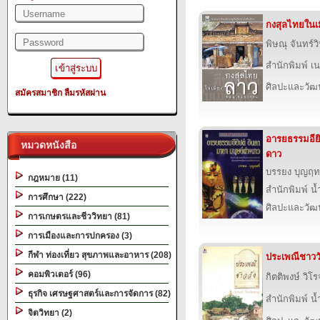
กงสุลไทยในเ
พิษณุ จันทร์วิ
สำนักพิมพ์ เนช
ศิลปะและวั
สมัครสมาชิก
ลืมรหัสผ่าน
อารยธรรมอียิ
หมวดหนังสือ
ดาว
บรรยง บุญฤทธ
กฎหมาย (11)
สำนักพิมพ์ น
การศึกษา (222)
ศิลปะและวั
การเกษตรและชีววิทยา (81)
การเมืองและการปกครอง (3)
กีฬา ท่องเที่ยว สุขภาพและอาหาร (208)
ประเพณีชาวว
คอมพิวเตอร์ (96)
กิตติพงษ์ วิโ
ธุรกิจ เศรษฐศาสตร์และการจัดการ (82)
สำนักพิมพ์ น
จิตวิทยา (2)