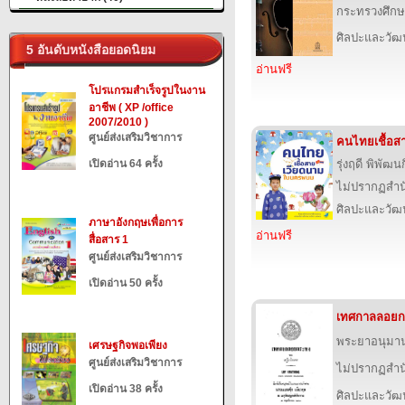
กระทรวงศึกษ
ศิลปะและวั
5 อันดับหนังสือยอดนิยม
อ่านฟรี
โปรแกรมสำเร็จรูปในงาน
อาชีพ ( XP /office
2007/2010 )
ศูนย์ส่งเสริมวิชาการ
คนไทยเชื้อ
เปิดอ่าน 64 ครั้ง
รุ่งฤดี พิพัฒน
ไม่ปรากฏสำนั
ศิลปะและวั
ภาษาอังกฤษเพื่อการ
อ่านฟรี
สื่อสาร 1
ศูนย์ส่งเสริมวิชาการ
เปิดอ่าน 50 ครั้ง
เทศกาลลอยก
พระยาอนุมา
เศรษฐกิจพอเพียง
ศูนย์ส่งเสริมวิชาการ
ไม่ปรากฏสำนั
เปิดอ่าน 38 ครั้ง
ศิลปะและวั