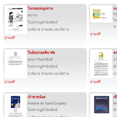
โลกของหนูแหวน
มอ
Pa
ศราวก
ไม
ไม่ปรากฏสำนักพิมพ์
นว
นวนิยาย อ่านเล่น และนิทาน
อ่านฟรี
อ่านฟรี
ในอ้อมกอดหิมาลัย
คน
พจนา จันทรสันติ
จา
ไม่ปรากฏสำนักพิมพ์
สำ
นวนิยาย อ่านเล่น และนิทาน
นว
อ่านฟรี
อ่านฟรี
เจ้าชายน้อย
เท
Antoine de Saint-Exupery
An
ไม่ปรากฏสำนักพิมพ์
สำ