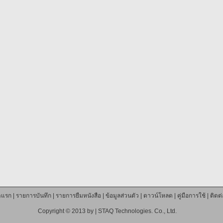
าแรก
|
รายการบันทึก
|
รายการยืมหนังสือ
|
ข้อมูลส่วนตัว
|
ดาวน์โหลด
|
คู่มือการใช้
|
ติดต
Copyright © 2013 by |
STAQ Technologies. Co., Ltd.