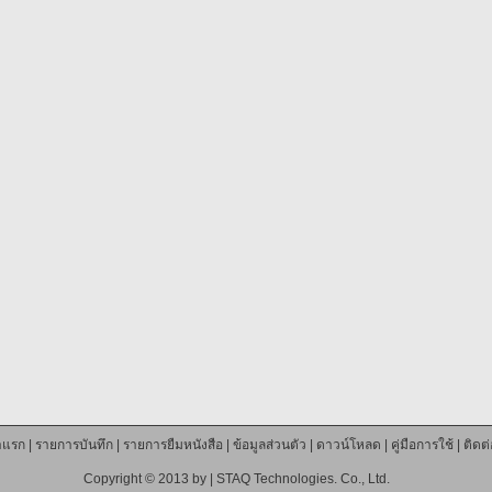
าแรก
|
รายการบันทึก
|
รายการยืมหนังสือ
|
ข้อมูลส่วนตัว
|
ดาวน์โหลด
|
คู่มือการใช้
|
ติดต
Copyright © 2013 by |
STAQ Technologies. Co., Ltd.