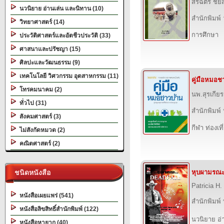
สิริฉัตร ชัย
นวนิยาย อ่านเล่น และนิทาน (10)
สำนักพิมพ์ 
วิทยาศาสตร์ (14)
การศึกษา
ประวัติศาสตร์และอัตชีวประวัติ (33)
ศาสนาและปรัชญา (15)
ศิลปะและวัฒนธรรม (9)
เทคโนโลยี วิศวกรรม อุตสาหกรรม (11)
คู่มือหมอช
โทรคมนาคม (2)
นพ.สุรเกีย
ทั่วไป (31)
สำนักพิมพ์
สังคมศาสตร์ (3)
กีฬา ท่องเ
ไม่สังกัดหมวด (2)
คณิตศาสตร์ (2)
ชนิดหนังสือ
หุบผามรณ
Patricia H
หนังสือเผยแพร่ (541)
สำนักพิมพ์ ท
หนังสือลิขสิทธิ์สำนักพิมพ์ (122)
นวนิยาย อ่
หนังสือหายาก (40)