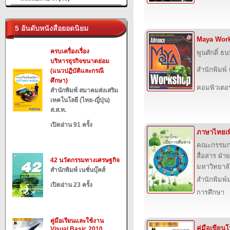
5 อันดับหนังสือยอดนิยม
Maya Wor
ครบเครื่องเรื่อง
พูนศักดิ์ ธ
บริหารธุรกิจขนาดย่อม
สำนักพิมพ์ เ
(แนวปฏิบัติและกรณี
ศึกษา)
คอมพิวเตอร
สำนักพิมพ์ สมาคมส่งเสริม
เทคโนโลยี (ไทย-ญี่ปุ่น)
ส.ส.ท.
เปิดอ่าน 91 ครั้ง
ภาษาไทยเพื
คณะกรรมกา
สื่อสาร ฝ่
42 นวัตกรรมทางเศรษฐกิจ
มหาวิทยาล
สำนักพิมพ์ เนชั่นบุ๊คส์
สำนักพิมพ์
เปิดอ่าน 23 ครั้ง
การศึกษา
คู่มือเรียนและใช้งาน
คู่มือเขีย
Visual Basic 2010