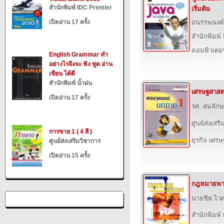
สำนักพิมพ์ IDC Premier
เริ่มต้น
เปิดอ่าน 17 ครั้ง
อนรรฆนงค์
สำนักพิมพ์
คอมพิวเตอร
English Grammar ทำ
อย่างไรจึงจะ ฟัง พูด อ่าน
เขียน ได้ดี
สำนักพิมพ์ น้ำฝน
เศรษฐศาสต
เปิดอ่าน 17 ครั้ง
รศ. สมลักษ
ศูนย์ส่งเสร
การขาย 1 ( 4 สี )
ธุรกิจ เศร
ศูนย์ส่งเสริมวิชาการ
เปิดอ่าน 15 ครั้ง
กฎหมายพา
นายชิต ไว
สำนักพิมพ์ เ