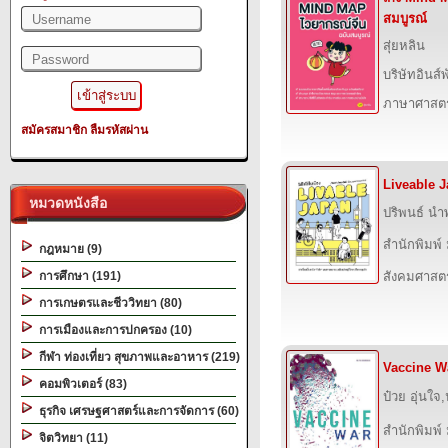
สมบูรณ์
สุ่ยหลิน
บริษัทอินส์พ
ภาษาศาสตร
สมัครสมาชิก
ลืมรหัสผ่าน
Liveable J
หมวดหนังสือ
ปริพนธ์ นำ
สำนักพิมพ์
กฎหมาย (9)
การศึกษา (191)
สังคมศาสตร
การเกษตรและชีววิทยา (80)
การเมืองและการปกครอง (10)
กีฬา ท่องเที่ยว สุขภาพและอาหาร (219)
Vaccine Wa
คอมพิวเตอร์ (83)
ป๋วย อุ่นใจ,
ธุรกิจ เศรษฐศาสตร์และการจัดการ (60)
สำนักพิมพ์
จิตวิทยา (11)