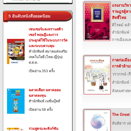
แรงงานวิจาร
ราษฎรผู้ห
5 อันดับหนังสือยอดนิยม
สิทธิ์ไทย
ศิโรตม์ คล้
เซนเซอร์และทรานสดิว
สำนักพิมพ์
เซอร์ ทฤษฎีและการ
การเมืองแ
ประยุกต์ใช้ในระบบการวัด
และระบบควบคุม
สำนักพิมพ์ สมาคมส่งเสริม
เทคโนโลยี (ไทย-ญี่ปุ่น)
กาดก่อเมือ
ส.ส.ท.
การค้าล้าน
เปิดอ่าน 353 ครั้ง
วราภรณ์ เรื
สำนักพิมพ์
ฉลาดเลือก ฉลาดออม
สังคมศาสตร
ฉลาดลงทุน
สำนักพิมพ์ เนชั่นบุ๊คส์
เปิดอ่าน 58 ครั้ง
The Great 
สันติธาร เ
รวมสูตรและฟังก์ชัน