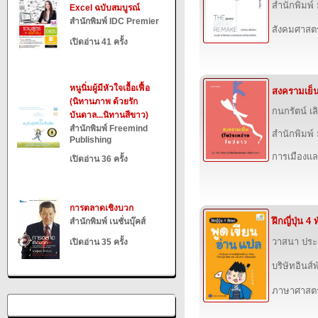
สำนักพิมพ์
Excel ฉบับสมบูรณ์
สำนักพิมพ์ IDC Premier
สังคมศาสตร
เปิดอ่าน 41 ครั้ง
หนูนิ่มผู้มีหัวใจเอื้อเฟื้อ
สงครามเย็น
(นิทานภาพ ด้วยรัก
กนกรัตน์ เล
บันดาล...นิทานสีขาว)
สำนักพิมพ์ Freemind
สำนักพิมพ์
Publishing
การเมืองแ
เปิดอ่าน 36 ครั้ง
การตลาดเชิงบวก
ฝึกญี่ปุ่น 
สำนักพิมพ์ เนชั่นบุ๊คส์
วาสนา ประ
เปิดอ่าน 35 ครั้ง
บริษัทอินส์พ
ภาษาศาสตร