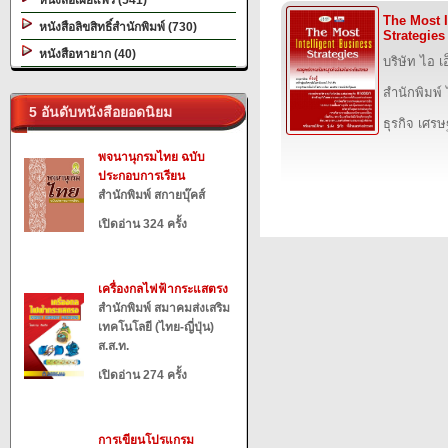
หนังสือเผยแพร่ (541)
The Most I
หนังสือลิขสิทธิ์สำนักพิมพ์ (730)
Strategies
หนังสือหายาก (40)
บริษัท ไอ เอ
สำนักพิมพ์ ไ
5 อันดับหนังสือยอดนิยม
ธุรกิจ เศร
พจนานุกรมไทย ฉบับ
ประกอบการเรียน
สำนักพิมพ์ สกายบุ๊คส์
เปิดอ่าน 324 ครั้ง
เครื่องกลไฟฟ้ากระแสตรง
สำนักพิมพ์ สมาคมส่งเสริม
เทคโนโลยี (ไทย-ญี่ปุ่น)
ส.ส.ท.
เปิดอ่าน 274 ครั้ง
การเขียนโปรแกรม