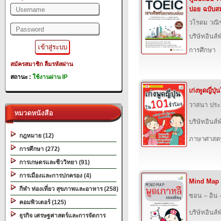
บ่อย ฉบับส
วโรดม วณิช
บริษัทอินส์พ
การศึกษา
สมัครสมาชิก
ลืมรหัสผ่าน
สถานะ :
ใช้งานผ่าน IP
เก่งพูดญี่ปุ
วาสนา ประ
หมวดหนังสือ
บริษัทอินส์พ
กฎหมาย (12)
ภาษาศาสตร
การศึกษา (272)
การเกษตรและชีววิทยา (91)
การเมืองและการปกครอง (4)
Mind Map พ
กีฬา ท่องเที่ยว สุขภาพและอาหาร (258)
ซอน – อิน -
คอมพิวเตอร์ (125)
บริษัทอินส์พ
ธุรกิจ เศรษฐศาสตร์และการจัดการ