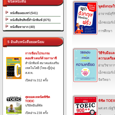
ชนิดหนังสือ
พูดอังกฤษให
หนังสือเผยแพร่ (541)
อาจารย์สุรี
หนังสือลิขสิทธิ์สำนักพิมพ์ (875)
เอ็กซเปอร์เน
หนังสือหายาก (40)
การศึกษา
5 อันดับหนังสือยอดนิยม
วิธีรับมือ
การเขียนโปรแกรม
คอมพิวเตอร์ด้วยภาษาซี
ความเครีย
สำนักพิมพ์ สมาคมส่งเสริม
ฝ่ายวิชาการ
เทคโนโลยี (ไทย-ญี่ปุ่น)
เอ็กซเปอร์เน
ส.ส.ท.
จิตวิทยา
เปิดอ่าน 312 ครั้ง
สุดยอดเทคนิคพิชิต
พิชิต TOEI
TOEIC
บริษัทอินส์พัล
ผศ.ดร.ณัฐวิ
เปิดอ่าน 238 ครั้ง