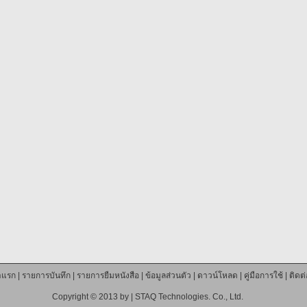
าแรก
|
รายการบันทึก
|
รายการยืมหนังสือ
|
ข้อมูลส่วนตัว
|
ดาวน์โหลด
|
คู่มือการใช้
|
ติดต
Copyright © 2013 by |
STAQ Technologies. Co., Ltd.