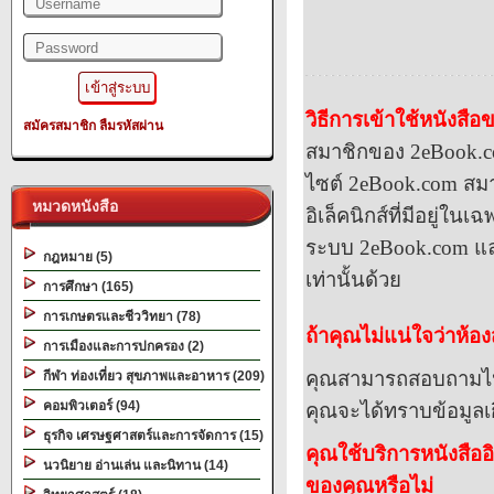
วิธีการเข้าใช้หนังสื
สมัครสมาชิก
ลืมรหัสผ่าน
สมาชิกของ
2eBook.
ไซต์
2eBook.com
สมา
หมวดหนังสือ
อิเล็ค
นิกส์ที่มีอยู่ใน
ระบบ
2eBook.com
แล
กฎหมาย (5)
เท่านั้นด้วย
การศึกษา (165)
การเกษตรและชีววิทยา (78)
ถ้าคุณไม่แน่ใจว่าห้
การเมืองและการปกครอง (2)
คุณสามารถสอบถามไปยั
กีฬา ท่องเที่ยว สุขภาพและอาหาร (209)
คอมพิวเตอร์ (94)
คุณจะได้ทราบข้อมูลเก
ธุรกิจ เศรษฐศาสตร์และการจัดการ (15)
คุณใช้บริการหนังสือ
นวนิยาย อ่านเล่น และนิทาน (14)
ของคุณหรือไม่