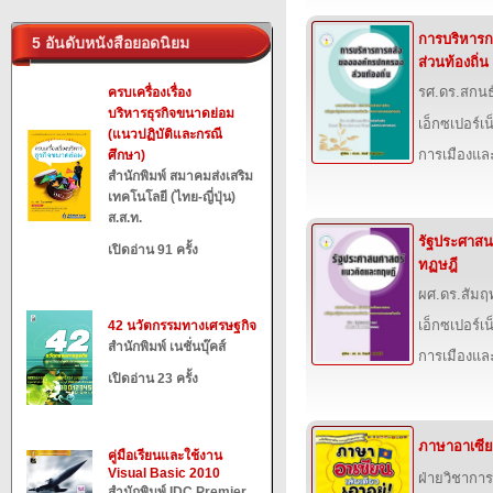
การบริหาร
5 อันดับหนังสือยอดนิยม
ส่วนท้องถิ่น
รศ.ดร.สกนธ
ครบเครื่องเรื่อง
บริหารธุรกิจขนาดย่อม
เอ็กซเปอร์เน็
(แนวปฏิบัติและกรณี
การเมืองแ
ศึกษา)
สำนักพิมพ์ สมาคมส่งเสริม
เทคโนโลยี (ไทย-ญี่ปุ่น)
ส.ส.ท.
รัฐประศาสน
เปิดอ่าน 91 ครั้ง
ทฏษฎี
ผศ.ดร.สัมฤท
เอ็กซเปอร์เน็
42 นวัตกรรมทางเศรษฐกิจ
สำนักพิมพ์ เนชั่นบุ๊คส์
การเมืองแ
เปิดอ่าน 23 ครั้ง
ภาษาอาเซียน
คู่มือเรียนและใช้งาน
Visual Basic 2010
ฝ่ายวิชาการ
สำนักพิมพ์ IDC Premier