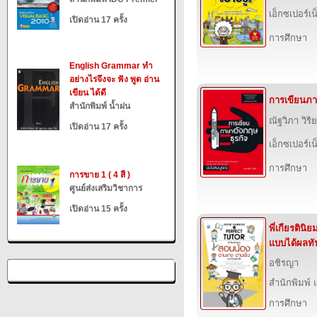
เอ็กซเปอร์เน็
เปิดอ่าน 17 ครั้ง
การศึกษา
English Grammar ทำ
อย่างไรจึงจะ ฟัง พูด อ่าน
เขียน ได้ดี
การเขียนภา
สำนักพิมพ์ น้ำฝน
ณัฐวิภา วิริ
เปิดอ่าน 17 ครั้ง
เอ็กซเปอร์เน็
การศึกษา
การขาย 1 ( 4 สี )
ศูนย์ส่งเสริมวิชาการ
เปิดอ่าน 15 ครั้ง
พี่เกียรตินิ
แบบได้ผลทั
อชิรญา
สำนักพิมพ์ แ
การศึกษา