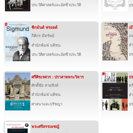
ประวัติศาสตร์และอัตชีวประวัติ
ปร
ซิกมันด์ ฟรอยด์
เม
กิติกร มีทรัพย์
ภม
สำ
สำนักพิมพ์ มติชน
ปร
ประวัติศาสตร์และอัตชีวประวัติ
ศรีศิขเรศวร : ปราสาทพระวิหาร
ปร
ศักดิ์ชัย สายสิงห์
คร
สำนักพิมพ์ มติชน
สำ
ศาสนาและปรัชญา
ปร
พระศรีสรรเพชญ์