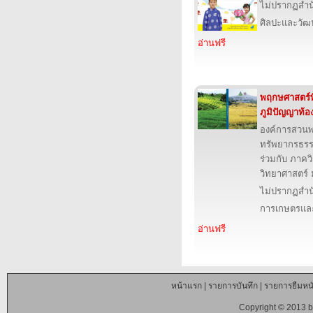
ไม่ปรากฏสำนั
ศิลปะและวั
อ่านฟรี
พฤกษศาสตร์พื
ภูมิปัญญาท้อง
องค์การสวน
ทรัพยากรธรร
ร่วมกับ ภาคว
วิทยาศาสตร์ 
ไม่ปรากฏสำนั
การเกษตรและ
อ่านฟรี
หน้าแรก
|
รายการบันทึก
|
รายการยืมหนั
Copyright © 2013 b