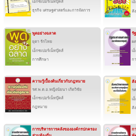
เอ็กซเปอร์เน็ทบุ๊คส์
เอ
ธุรกิจ เศรษฐศาสตร์และการจัดการ
สั
พูดอย่างฉลาด
รั
ยุดา รักไทย
ผศ
เอ็กซเปอร์เน็ทบุ๊คส์
เอ
การศึกษา
กา
ความรู้เบื้องต้นเกี่ยวกับกฎหมาย
สั
รศ.พ.ต.อ.หญิงนัยนา เกิดวิชัย
รศ
เอ็กซเปอร์เน็ทบุ๊คส์
เอ
กฎหมาย
สั
การบริหารการคลังขององค์กรปกครอง
กา
ส่วนท้องถิ่น
พั