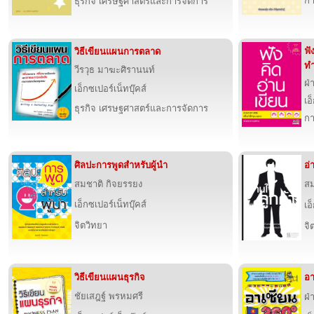
กา
ธุรกิจ เศรษฐศาสตร์และการจัดการ
ฟั
วิธีเขียนแผนการตลาด
ทำ
วีรวุธ มาฆะศิรานนท์
ฝ่
เอ็กซเปอร์เน็ทบุ๊คส์
เอ
ธุรกิจ เศรษฐศาสตร์และการจัดการ
กา
ศิลปะการพูดสำหรับผู้นำ
อ่
สมชาติ กิจยรรยง
สม
เอ็กซเปอร์เน็ทบุ๊คส์
เอ
จิตวิทยา
จิ
วิธีเขียนแผนธุรกิจ
อา
ชัยเสฎฐ์ พรหมศรี
ฝ่