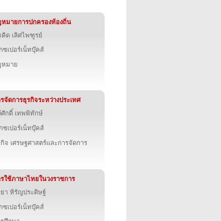
หมายการปกครองท้องถิ่น
คิด เลิศไพฑูรย์
็กซเปอร์เน็ทบุ๊คส์
ฎหมาย
รจัดการธุรกิจระหว่างประเทศ
ีศักดิ์ เทพพิทักษ์
็กซเปอร์เน็ทบุ๊คส์
รกิจ เศรษฐศาสตร์และการจัดการ
ารใช้ภาษาไทยในวงราชการ
ียา หิรัญประดิษฐ์
็กซเปอร์เน็ทบุ๊คส์