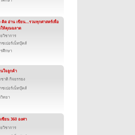
รศึกษา
ง คิด อ่าน เขียน...รวมทุกศาสตร์เพื่อ
ให้คุณฉลาด
ายวิชาการ
็กซเปอร์เน็ทบุ๊คส์
รศึกษา
านใจลูกค้า
ชาติ กิจยรรยง
็กซเปอร์เน็ทบุ๊คส์
ตวิทยา
เซียน 360 องศา
ายวิชาการ