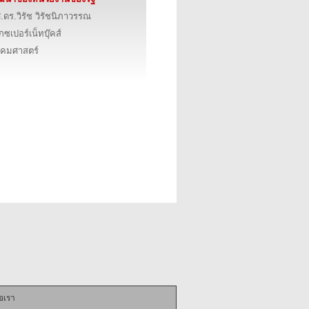
.ดร.วิรัช วิรัชนิภาวรรณ
็กซเปอร์เน็ทบุ๊คส์
งคมศาสตร์
่อเรา