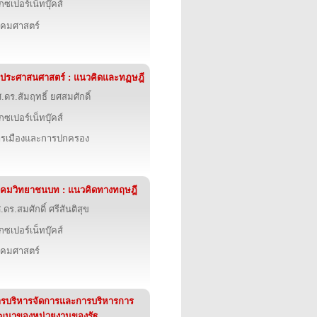
็กซเปอร์เน็ทบุ๊คส์
งคมศาสตร์
ฐประศาสนศาสตร์ : แนวคิดและทฏษฎี
.ดร.สัมฤทธิ์ ยศสมศักดิ์
็กซเปอร์เน็ทบุ๊คส์
รเมืองและการปกครอง
งคมวิทยาชนบท : แนวคิดทางทฤษฎี
.ดร.สมศักดิ์ ศรีสันติสุข
็กซเปอร์เน็ทบุ๊คส์
งคมศาสตร์
รบริหารจัดการและการบริหารการ
ฒนาของหน่วยงานของรัฐ