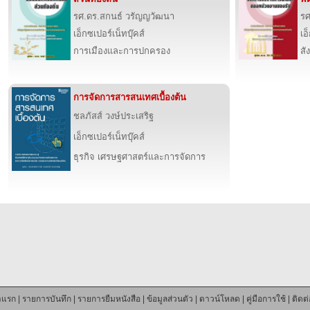
รศ.ดร.สกนธ์ วรัญญวัฒนา
รศ
เอ็กซเปอร์เน็ทบุ๊คส์
เอ
การเมืองและการปกครอง
สั
การจัดการสารสนเทศเบื้องต้น
ชลภัสส์ วงษ์ประเสริฐ
เอ็กซเปอร์เน็ทบุ๊คส์
ธุรกิจ เศรษฐศาสตร์และการจัดการ
าแรก
|
รายการบันทึก
|
รายการยืมหนังสือ
|
ข้อมูลส่วนตัว
|
ดาวน์โหลด
|
คู่มือการใช้
|
ติดต