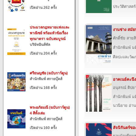
ประวัติศาสตร์
เปิดอ่าน 262 ครั้ง
ประมวลกฎหมายแพ่งและ
งานช่าง สมัยพ
พาณิชย์ พร้อมหัวข้อเรื่อง
ศักดิ์ชัย สายสิ
ทุกมาตรา ฉบับสมบูรณ์
บริษัทอินส์พัล
สำนักพิมพ์ ม
เปิดอ่าน 204 ครั้ง
ศิลปะและวั
ศรีธนญชัย (ฉบับการ์ตูน)
สำนักพิมพ์ สกายบุ๊คส์
อาคเนย์คะนึง
อนุสรณ์ ติปย
เปิดอ่าน 168 ครั้ง
สำนักพิมพ์ ม
นวนิยาย อ่าน
พระอภัยมณี (ฉบับการ์ตูน)
4 สีทั้งเล่ม
สำนักพิมพ์ สกายบุ๊คส์
สัจนิรันดร์ขอ
เปิดอ่าน 160 ครั้ง
รวมนักเขียน