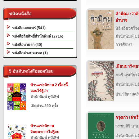
ชนิดหนังสือ
คำมีคม :ว่า
อำนาจ
หนังสือเผยแพร่ (541)
นิธิ เอียวศรีวง
หนังสือลิขสิทธิ์สำนักพิมพ์ (2716)
สำนักพิมพ์ ม
การศึกษา
หนังสือหายาก (40)
หนังสือต่างประเทศ (1)
เมียนมาร์-สย
5 อันดับหนังสือยอดนิยม
ภมรี สุรเกียรต
สำนักพิมพ์ ม
บ้านแห่งนิทาน 2 เรื่องนี้
สอนให้รู้ว่า
ประวัติศาสตร์
สำนักพิมพ์ ทูบีเลิฟ
เปิดอ่าน 290 ครั้ง
กรุงเก่า เล่าเรื
บ้านแห่งนิทาน
วรรณศิริ เดชะค
จินตนาการไม่รู้จบ
สำนักพิมพ์ ม
สำนักพิมพ์ ทูบีเลิฟ