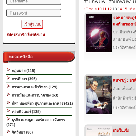
สำนักพิมพ์: สำนักพิมพ์ 
‹ First
<
10
11
12
13
14
15
16
>
จดหมายเหตุรั
สุดท้ายของกษ
ปรามินทร์ เค
สมัครสมาชิก
ลืมรหัสผ่าน
สำนักพิมพ์ ม
ประวัติศาสตร์
หมวดหนังสือ
กฎหมาย (115)
การศึกษา (395)
สุนทรภู่ : อา
การเกษตรและชีววิทยา (129)
ล้อม เพ็งแก้ว
การเมืองและการปกครอง (63)
สำนักพิมพ์ ม
กีฬา ท่องเที่ยว สุขภาพและอาหาร (421)
ประวัติศาสตร์
คอมพิวเตอร์ (135)
ธุรกิจ เศรษฐศาสตร์และการจัดการ
(271)
เกิดในเรือ
จิตวิทยา (80)