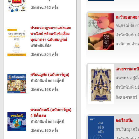
เปิดอ่าน 262 ครั้ง
ตะวันออกศอก
อนุสรณ์ ติปย
ประมวลกฎหมายแพ่งและ
พาณิชย์ พร้อมหัวข้อเรื่อง
สำนักพิมพ์ ม
ทุกมาตรา ฉบับสมบูรณ์
นวนิยาย อ่าน
บริษัทอินส์พัล
เปิดอ่าน 204 ครั้ง
เสวยราชสมบั
ศรีธนญชัย (ฉบับการ์ตูน)
นนทพร อยู่มั่ง
สำนักพิมพ์ สกายบุ๊คส์
สำนักพิมพ์ ม
เปิดอ่าน 168 ครั้ง
สังคมศาสตร์
พระอภัยมณี (ฉบับการ์ตูน)
4 สีทั้งเล่ม
ลงเรือแป๊ะ
สำนักพิมพ์ สกายบุ๊คส์
ดร.วิษณุ เคร
เปิดอ่าน 160 ครั้ง
สำนักพิมพ์ ม