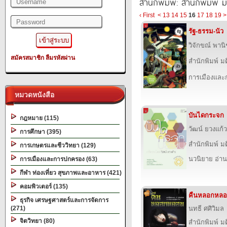
สำนักพิมพ์: สำนักพิมพ์ 
‹ First
<
13
14
15
16
17
18
19
>
รัฐ-ธรรม-นัว
วิจักขณ์ พาน
สมัครสมาชิก
ลืมรหัสผ่าน
สำนักพิมพ์ ม
การเมืองแล
หมวดหนังสือ
บันไดกระจก
กฎหมาย (115)
วัฒน์ ยวงแก้ว
การศึกษา (395)
สำนักพิมพ์ ม
การเกษตรและชีววิทยา (129)
นวนิยาย อ่าน
การเมืองและการปกครอง (63)
กีฬา ท่องเที่ยว สุขภาพและอาหาร (421)
คอมพิวเตอร์ (135)
คืนหลอกหล
ธุรกิจ เศรษฐศาสตร์และการจัดการ
(271)
นทธี ศศิวิมล
จิตวิทยา (80)
สำนักพิมพ์ ม