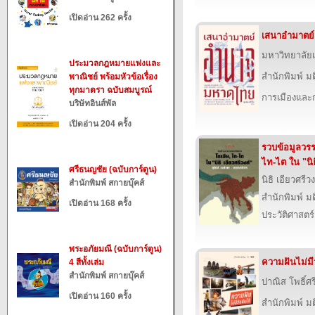
เปิดอ่าน 262 ครั้ง
เสนาอำมาตย
มหาวิทยาลัยเ
ประมวลกฎหมายแพ่งและ
สำนักพิมพ์ ม
พาณิชย์ พร้อมหัวข้อเรื่อง
ทุกมาตรา ฉบับสมบูรณ์
การเมืองแล
บริษัทอินส์พัล
เปิดอ่าน 204 ครั้ง
รวบข้อมูลวร
ไท-ไต ใน "นิธ
ศรีธนญชัย (ฉบับการ์ตูน)
นิธิ เอียวศรีวง
สำนักพิมพ์ สกายบุ๊คส์
สำนักพิมพ์ ม
เปิดอ่าน 168 ครั้ง
ประวัติศาสตร์
พระอภัยมณี (ฉบับการ์ตูน)
ความฝันไม่มีว
4 สีทั้งเล่ม
สำนักพิมพ์ สกายบุ๊คส์
ปาณิส โพธิ์ศรี
เปิดอ่าน 160 ครั้ง
สำนักพิมพ์ ม