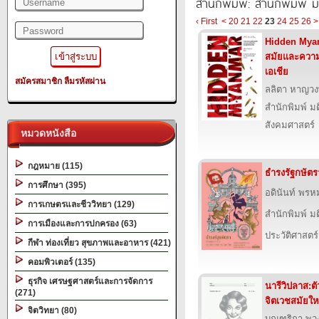
สำนักพิมพ์: สำนักพิมพ์ 
‹ First
<
20
21
22
23
24
25
26
>
Hidden Myan
สมัยและความ
เอเชีย
สมัครสมาชิก
ลืมรหัสผ่าน
ลลิตา หาญวง
สำนักพิมพ์ ม
สังคมศาสตร์
หมวดหนังสือ
กฎหมาย (115)
ธำรงรัฐกษัตร
การศึกษา (395)
อดินันท์ พรห
การเกษตรและชีววิทยา (129)
สำนักพิมพ์ ม
การเมืองและการปกครอง (63)
ประวัติศาสตร์
กีฬา ท่องเที่ยว สุขภาพและอาหาร (421)
คอมพิวเตอร์ (135)
ธุรกิจ เศรษฐศาสตร์และการจัดการ
นารีวิปลาส:ต
(271)
จิตเวชสมัยให
จิตวิทยา (80)
บุณฑริกา พว