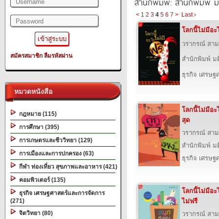
สำนักพิมพ์: สำนักพิมพ์ 
<
1
2
3
4
5
6
7
>
Last ›
โลกนี้ไม่มีอ
วรากรณ์ สา
สมัครสมาชิก
ลืมรหัสผ่าน
สำนักพิมพ์ ม
ธุรกิจ เศรษ
หมวดหนังสือ
โลกนี้ไม่มีอ
กฎหมาย (115)
สุด
การศึกษา (395)
วรากรณ์ สา
การเกษตรและชีววิทยา (129)
สำนักพิมพ์ ม
การเมืองและการปกครอง (63)
ธุรกิจ เศรษ
กีฬา ท่องเที่ยว สุขภาพและอาหาร (421)
คอมพิวเตอร์ (135)
โลกนี้ไม่มีอ
ธุรกิจ เศรษฐศาสตร์และการจัดการ
(271)
ไม่ฟรี
จิตวิทยา (80)
วรากรณ์ สา