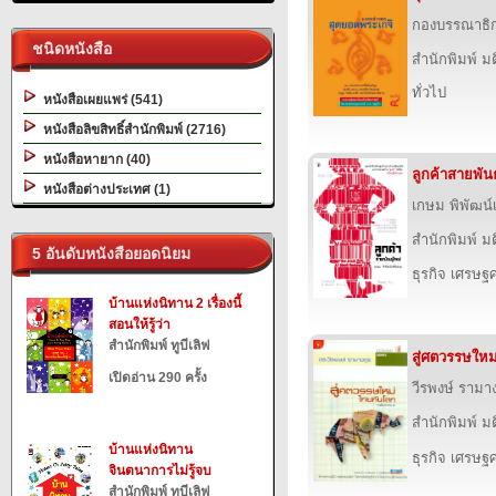
กองบรรณาธิ
ชนิดหนังสือ
สำนักพิมพ์ ม
ทั่วไป
หนังสือเผยแพร่ (541)
หนังสือลิขสิทธิ์สำนักพิมพ์ (2716)
หนังสือหายาก (40)
ลูกค้าสายพันธ
หนังสือต่างประเทศ (1)
เกษม พิพัฒน์
สำนักพิมพ์ ม
5 อันดับหนังสือยอดนิยม
ธุรกิจ เศรษ
บ้านแห่งนิทาน 2 เรื่องนี้
สอนให้รู้ว่า
สำนักพิมพ์ ทูบีเลิฟ
สู่ศตวรรษให
เปิดอ่าน 290 ครั้ง
วีรพงษ์ รามาง
สำนักพิมพ์ ม
บ้านแห่งนิทาน
ธุรกิจ เศรษ
จินตนาการไม่รู้จบ
สำนักพิมพ์ ทูบีเลิฟ