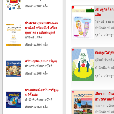
เปิดอ่าน 262 ครั้ง
เศรษฐกิจโล
แต้ม
วีรพงษ์ รามาง
ประมวลกฎหมายแพ่งและ
พาณิชย์ พร้อมหัวข้อเรื่อง
สำนักพิมพ์ ม
ทุกมาตรา ฉบับสมบูรณ์
ธุรกิจ เศรษ
บริษัทอินส์พัล
เปิดอ่าน 204 ครั้ง
สอนลูกให้รู้จ
สุจินต์ จันทร
ศรีธนญชัย (ฉบับการ์ตูน)
สำนักพิมพ์ สกายบุ๊คส์
สำนักพิมพ์ ม
เปิดอ่าน 168 ครั้ง
ธุรกิจ เศรษ
พระอภัยมณี (ฉบับการ์ตูน)
เที่ยว 10 เส
4 สีทั้งเล่ม
ประวัติศาสตร์
สำนักพิมพ์ สกายบุ๊คส์
กอง บก.มติช
เปิดอ่าน 160 ครั้ง
สำนักพิมพ์ ม