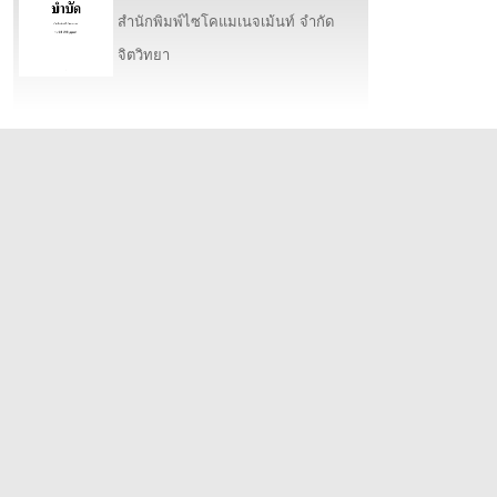
สำนักพิมพ์ไซโคแมเนจเม้นท์ จำกัด
จิตวิทยา