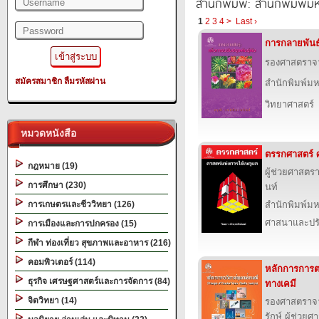
สำนักพิมพ์: สำนักพิมพ์ม
1
2
3
4
>
Last ›
การกลายพันธุ์
รองศาสตราจาร
สมัครสมาชิก
ลืมรหัสผ่าน
สำนักพิมพ์ม
วิทยาศาสตร์
หมวดหนังสือ
ตรรกศาสตร์ ศ
กฎหมาย (19)
ผู้ช่วยศาสตรา
การศึกษา (230)
นท์
การเกษตรและชีววิทยา (126)
สำนักพิมพ์ม
ศาสนาและปร
การเมืองและการปกครอง (15)
กีฬา ท่องเที่ยว สุขภาพและอาหาร (216)
คอมพิวเตอร์ (114)
หลักการการต
ธุรกิจ เศรษฐศาสตร์และการจัดการ (84)
ทางเคมี
จิตวิทยา (14)
รองศาสตราจาร
รักษ์ ผู้ช่ว