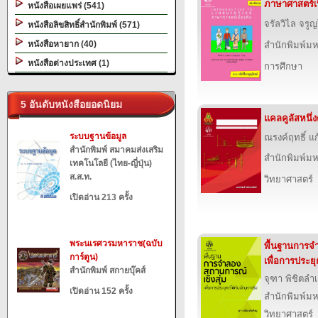
ภาษาศาสตร์เบ
หนังสือเผยแพร่ (541)
จรัลวิไล จรู
หนังสือลิขสิทธิ์สำนักพิมพ์ (571)
หนังสือหายาก (40)
สำนักพิมพ์ม
หนังสือต่างประเทศ (1)
การศึกษา
5 อันดับหนังสือยอดนิยม
แคลคูลัสหนึ่
ระบบฐานข้อมูล
ณรงค์ฤทธิ์ แก
สำนักพิมพ์ สมาคมส่งเสริม
สำนักพิมพ์ม
เทคโนโลยี (ไทย-ญี่ปุ่น)
ส.ส.ท.
วิทยาศาสตร์
เปิดอ่าน 213 ครั้ง
พระนเรศวรมหาราช(ฉบับ
พื้นฐานการจำ
การ์ตูน)
เพื่อการประยุ
สำนักพิมพ์ สกายบุ๊คส์
จุฑา พิชิตลำ
เปิดอ่าน 152 ครั้ง
สำนักพิมพ์ม
วิทยาศาสตร์