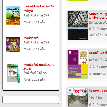
ประเพณีไทย 4 ภาค(ฉบับ
การ์ตูน)
Structural s
สำนักพิมพ์ สกายบุ๊คส์
analysis an
เปิดอ่าน 139 ครั้ง
Benjapon We
สำนักพิมพ์ม
เทคโนโลยี ว
อาหรับราตรี
สำนักพิมพ์ สกายบุ๊คส์
เปิดอ่าน 131 ครั้ง
แอคติโนมัยซ
พงศ์ระวี นิ่มน
การผลิตสื่อสิ่งพิมพ์ (2201-
สำนักพิมพ์ม
2408)
สำนักพิมพ์ วังอักษร
การเกษตรและ
เปิดอ่าน 123 ครั้ง
วิศวกรรมจร
วิรัช หิรัญ
สำนักพิมพ์ม