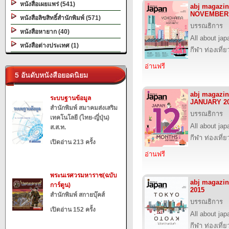
หนังสือเผยแพร่ (541)
abj magazin
NOVEMBER 
หนังสือลิขสิทธิ์สำนักพิมพ์ (571)
บรรณธิการ
หนังสือหายาก (40)
All about jap
หนังสือต่างประเทศ (1)
กีฬา ท่องเที
อ่านฟรี
5 อันดับหนังสือยอดนิยม
abj magazin
ระบบฐานข้อมูล
JANUARY 2
สำนักพิมพ์ สมาคมส่งเสริม
บรรณธิการ
เทคโนโลยี (ไทย-ญี่ปุ่น)
All about jap
ส.ส.ท.
กีฬา ท่องเที
เปิดอ่าน 213 ครั้ง
อ่านฟรี
พระนเรศวรมหาราช(ฉบับ
abj magazi
การ์ตูน)
2015
สำนักพิมพ์ สกายบุ๊คส์
บรรณธิการ
เปิดอ่าน 152 ครั้ง
All about jap
กีฬา ท่องเที