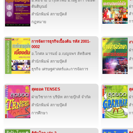
อ.สมชาย บำรุงทรัพย์ อ.ณัฐวิภา โฆษิต
ตันติบุณย์
ฝ่
สำ
สำนักพิมพ์ สกายบุ๊คส์
กา
กฎหมาย
การจัดการธุรกิจเบื้องต้น รหัส 2001-
งา
0002
ฝ่
อ.โกศล มารมย์ อ.เบญจพร ลัทธิเดช
สำ
สำนักพิมพ์ สกายบุ๊คส์
เท
ธุรกิจ เศรษฐศาสตร์และการจัดการ
สุดยอด TENSES
ส
ฝ่ายวิชาการ บริษัท สกายบุ๊กส์ จำกัด
ฝ่
สำนักพิมพ์ สกายบุ๊คส์
สำ
การศึกษา
กา