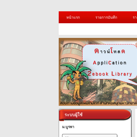
หน้าแรก
รายการบันทึก
รา
ระบบผู้ใช้
ม.บูรพา