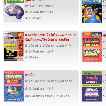
รู้ทันโลก เล่ม.2
รู
ดร.คิดส์ บรรณาธิการ
ดร
สำนักพิมพ์ สกายบุ๊คส์
สำ
สังคมศาสตร์
วิ
ยาเสพติดและยาบ้า (พร้อมแนวทางการ
ฟุ
ป้องกันและแก้ไขปัญหายาเสพติด)
ฝ่
ฝ่ายวิชาการ บริษัท สกายบุ๊กส์ จำกัด
สำ
สำนักพิมพ์ สกายบุ๊คส์
กี
การศึกษา
เทนนิส
ว่
ฝ่ายวิชาการ บริษัท สกายบุ๊กส์ จำกัด
ฝ่
สำนักพิมพ์ สกายบุ๊คส์
สำ
กีฬา ท่องเที่ยว สุขภาพและอาหาร
กี