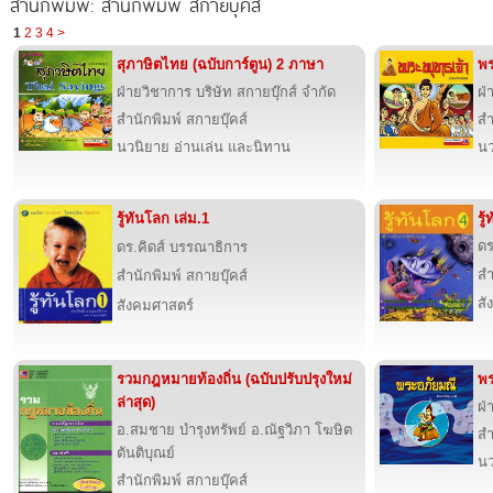
สำนักพิมพ์: สำนักพิมพ์ สกายบุ๊คส์
1
2
3
4
>
สุภาษิตไทย (ฉบับการ์ตูน) 2 ภาษา
พร
ฝ่ายวิชาการ บริษัท สกายบุ๊กส์ จำกัด
ฝ่
สำนักพิมพ์ สกายบุ๊คส์
สำ
นวนิยาย อ่านเล่น และนิทาน
นว
รู้ทันโลก เล่ม.1
รู
ดร
ดร.คิดส์ บรรณาธิการ
สำ
สำนักพิมพ์ สกายบุ๊คส์
สั
สังคมศาสตร์
รวมกฎหมายท้องถิ่น (ฉบับปรับปรุงใหม่
พร
ล่าสุด)
ฝ่
อ.สมชาย บำรุงทรัพย์ อ.ณัฐวิภา โฆษิต
สำ
ตันติบุณย์
นว
สำนักพิมพ์ สกายบุ๊คส์