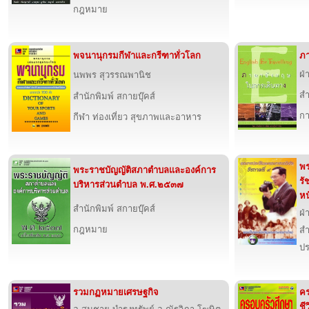
กฎหมาย
พจนานุกรมกีฬาและกรีฑาทั่วโลก
ภา
ฝ่
นพพร สุวรรณพานิช
สำ
สำนักพิมพ์ สกายบุ๊คส์
กา
กีฬา ท่องเที่ยว สุขภาพและอาหาร
พร
พระราชบัญญัติสภาตำบลและองค์การ
รั
บริหารส่วนตำบล พ.ศ.๒๕๓๗
หน
สำนักพิมพ์ สกายบุ๊คส์
ฝ่
กฎหมาย
สำ
ปร
รวมกฏหมายเศรษฐกิจ
ค
ชี