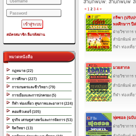
สำนักพิมพ์: สำนักพิมพ์ สก
<
1
2
3
4
>
กรีฑา (ปรับป
พลศึกษาฯ ปีล่
ฝ่ายวิชาการ บ
สมัครสมาชิก
ลืมรหัสผ่าน
สำนักพิมพ์ สก
กีฬา ท่องเที
หมวดหนังสือ
มวยสากล
กฎหมาย (22)
ฝ่ายวิชาการ บ
การศึกษา (227)
สำนักพิมพ์ สก
การเกษตรและชีววิทยา (79)
กีฬา ท่องเที
การเมืองและการปกครอง (5)
กีฬา ท่องเที่ยว สุขภาพและอาหาร (224)
คอมพิวเตอร์ (105)
ฟุตซอล (ฉบับป
ธุรกิจ เศรษฐศาสตร์และการจัดการ (53)
ฝ่ายวิชาการ บ
จิตวิทยา (13)
สำนักพิมพ์ สก