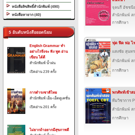
หนังสือลิขสิทธิ์สำนักพิมพ์ (490)
จุลนรี อัชชนี
หนังสือหายาก (40)
สำนักพิมพ์ สก
การศึกษา
5 อันดับหนังสือยอดนิยม
ฟุด ฟิด ฟอ ไฟ
English Grammar ทำ
แสงชัย สุนทร
อย่างไรจึงจะ ฟัง พูด อ่าน
เขียน ได้ดี
สำนักพิมพ์ สก
สำนักพิมพ์ น้ำฝน
การศึกษา
เปิดอ่าน 239 ครั้ง
พกศัพท์เข้า
การดำรงชาติไทย
สำนักพิมพ์ เอ็ม-เอ็ดดูเคชั่น
ทีมวิชาการ P
เปิดอ่าน 201 ครั้ง
สำนักพิมพ์ สก
การศึกษา
ไม่ยากถ้าอยากมีสุขภาพดี