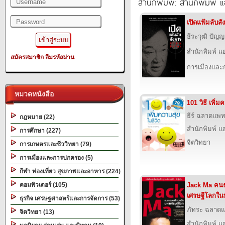
สำนักพิมพ์: สำนักพิมพ์ แฮป
เปิดแฟ้มลับสั
ธีระวุฒิ ปัญ
สำนักพิมพ์ แฮป
สมัครสมาชิก
ลืมรหัสผ่าน
การเมืองแล
หมวดหนังสือ
101 วิธี เพิ่
ธีร์ ฉลาดแพท
กฎหมาย (22)
สำนักพิมพ์ แฮป
การศึกษา (227)
จิตวิทยา
การเกษตรและชีววิทยา (79)
การเมืองและการปกครอง (5)
กีฬา ท่องเที่ยว สุขภาพและอาหาร (224)
คอมพิวเตอร์ (105)
Jack Ma คนธ
เศรษฐีโลกใน
ธุรกิจ เศรษฐศาสตร์และการจัดการ (53)
ภัทระ ฉลาดแ
จิตวิทยา (13)
สำนักพิมพ์ แฮป